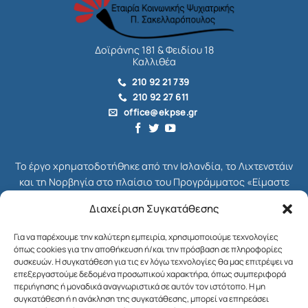
Δοϊράνης 181 & Φειδίου 18
Καλλιθέα
210 92 21 739
210 92 27 611
office@ekpse.gr
Το έργο χρηματοδοτήθηκε από την Ισλανδία, το Λιχτενστάιν
και τη Νορβηγία στο πλαίσιο του Προγράμματος «Είμαστε
όλοι Πολίτες», το οποίο ήταν μέρος του συνολικού
Διαχείριση Συγκατάθεσης
Χρηματοδοτικού Μηχανισμού του ΕΟΧ για την Ελλάδα,
γνωστού ως EEA Grants. Διαχειριστής Επιχορήγησης του
Για να παρέχουμε την καλύτερη εμπειρία, χρησιμοποιούμε τεχνολογίες
Προγράμματος ήταν το Ίδρυμα Μποδοσάκη.
όπως cookies για την αποθήκευση ή/και την πρόσβαση σε πληροφορίες
συσκευών. Η συγκατάθεση για τις εν λόγω τεχνολογίες θα μας επιτρέψει να
Στόχος του Προγράμματος ήταν η ενδυνάμωση της κοινωνίας
επεξεργαστούμε δεδομένα προσωπικού χαρακτήρα, όπως συμπεριφορά
περιήγησης ή μοναδικά αναγνωριστικά σε αυτόν τον ιστότοπο. Η μη
των πολιτών στη χώρα μας και η ενίσχυση της κοινωνικής
συγκατάθεση ή η ανάκληση της συγκατάθεσης, μπορεί να επηρεάσει
δικαιοσύνης, της δημοκρατίας και της βιώσιμης ανάπτυξης.