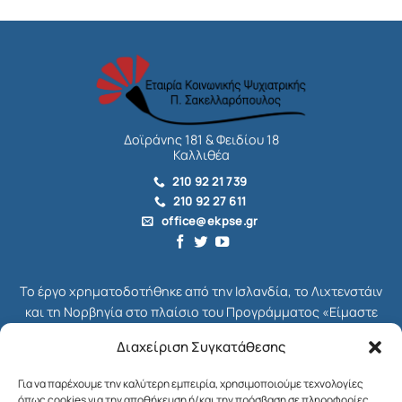
Δοϊράνης 181 & Φειδίου 18
Καλλιθέα
210 92 21 739
210 92 27 611
office@ekpse.gr
Το έργο χρηματοδοτήθηκε από την Ισλανδία, το Λιχτενστάιν
και τη Νορβηγία στο πλαίσιο του Προγράμματος «Είμαστε
όλοι Πολίτες», το οποίο ήταν μέρος του συνολικού
Διαχείριση Συγκατάθεσης
Χρηματοδοτικού Μηχανισμού του ΕΟΧ για την Ελλάδα,
γνωστού ως EEA Grants. Διαχειριστής Επιχορήγησης του
Για να παρέχουμε την καλύτερη εμπειρία, χρησιμοποιούμε τεχνολογίες
Προγράμματος ήταν το Ίδρυμα Μποδοσάκη.
όπως cookies για την αποθήκευση ή/και την πρόσβαση σε πληροφορίες