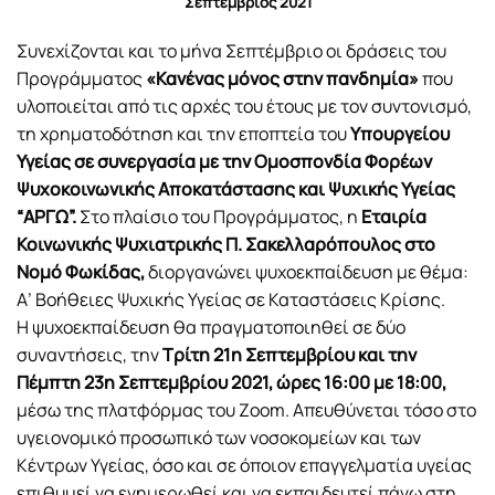
Σεπτέμβριος 2021
Συνεχίζονται και το μήνα Σεπτέμβριο οι δράσεις του
Προγράμματος
«Κανένας μόνος στην πανδημία»
που
υλοποιείται από τις αρχές του έτους με τον συντονισμό,
τη χρηματοδότηση και την εποπτεία του
Υπουργείου
Υγείας σε συνεργασία με την Ομοσπονδία Φορέων
Ψυχοκοινωνικής Αποκατάστασης και Ψυχικής Υγείας
“ΑΡΓΩ”.
Στο πλαίσιο του Προγράμματος, η
Εταιρία
Κοινωνικής Ψυχιατρικής Π. Σακελλαρόπουλος στο
Νομό Φωκίδας,
διοργανώνει ψυχοεκπαίδευση με θέμα:
Α’ Βοήθειες Ψυχικής Υγείας σε Καταστάσεις Κρίσης.
Η ψυχοεκπαίδευση θα πραγματοποιηθεί σε δύο
συναντήσεις, την
Τρίτη 21η Σεπτεμβρίου και την
Πέμπτη 23η Σεπτεμβρίου 2021, ώρες 16:00 με 18:00,
μέσω της πλατφόρμας του Zoom. Απευθύνεται τόσο στο
υγειονομικό προσωπικό των νοσοκομείων και των
Κέντρων Υγείας, όσο και σε όποιον επαγγελματία υγείας
επιθυμεί να ενημερωθεί και να εκπαιδευτεί πάνω στη