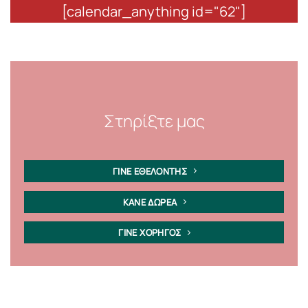
[calendar_anything id="62"]
Στηρίξτε μας
ΓΙΝΕ ΕΘΕΛΟΝΤΗΣ
ΚΑΝΕ ΔΩΡΕΑ
ΓΙΝΕ ΧΟΡΗΓΟΣ