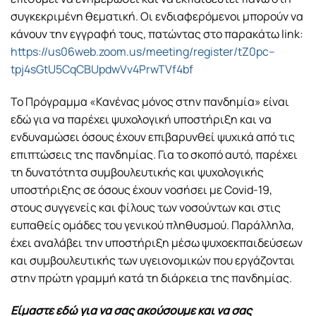
συγκεκριμένη θεματική. Οι ενδιαφερόμενοι μπορούν να
κάνουν την εγγραφή τους, πατώντας στο παρακάτω link:
https://us06web.zoom.us/meeting/register/tZ0pc–
tpj4sGtU5CqCBUpdwVv4PrwTVf4bf
Το Πρόγραμμα «Κανένας μόνος στην πανδημία» είναι
εδώ για να παρέχει ψυχολογική υποστήριξη και να
ενδυναμώσει όσους έχουν επιβαρυνθεί ψυχικά από τις
επιπτώσεις της πανδημίας. Για το σκοπό αυτό, παρέχει
τη δυνατότητα συμβουλευτικής και ψυχολογικής
υποστήριξης σε όσους έχουν νοσήσει με Covid-19,
στους συγγενείς και φίλους των νοσούντων και στις
ευπαθείς ομάδες του γενικού πληθυσμού. Παράλληλα,
έχει αναλάβει την υποστήριξη μέσω ψυχοεκπαιδεύσεων
και συμβουλευτικής των υγειονομικών που εργάζονται
στην πρώτη γραμμή κατά τη διάρκεια της πανδημίας.
Είμαστε εδώ για να σας ακούσουμε και να σας