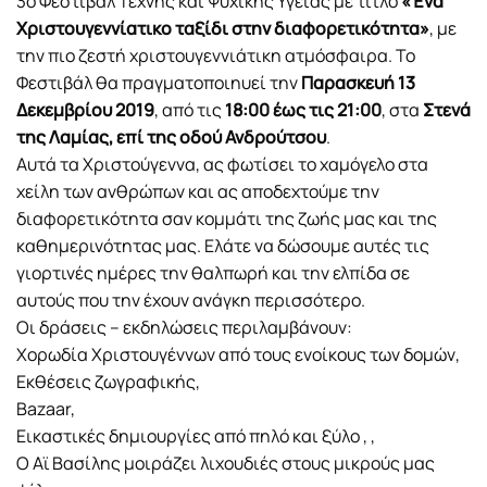
3ο Φεστιβάλ Τέχνης και Ψυχικής Υγείας με τίτλο
«Ένα
Xριστουγεννίατικο ταξίδι στην διαφορετικότητα»
, με
την πιο ζεστή χριστουγεννιάτικη ατμόσφαιρα. Το
Φεστιβάλ θα πραγματοποιηυεί την
Παρασκευή 13
Δεκεμβρίου 2019
, από τις
18:00 έως τις 21:00
, στα
Στενά
της Λαμίας, επί της οδού Ανδρούτσου
.
Αυτά τα Χριστούγεννα, ας φωτίσει το χαμόγελο στα
χείλη των ανθρώπων και ας αποδεχτούμε την
διαφορετικότητα σαν κομμάτι της ζωής μας και της
καθημερινότητας μας. Ελάτε να δώσουμε αυτές τις
γιορτινές ημέρες την θαλπωρή και την ελπίδα σε
αυτούς που την έχουν ανάγκη περισσότερο.
Οι δράσεις – εκδηλώσεις περιλαμβάνουν:
Χορωδία Χριστουγέννων από τους ενοίκους των δομών,
Εκθέσεις ζωγραφικής,
Bazaar,
Εικαστικές δημιουργίες από πηλό και ξύλο , ,
Ο Αϊ Βασίλης μοιράζει λιχουδιές στους μικρούς μας