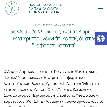
Μετάβαση
ΠΛΑΤΦΟΡΜΑ ΔΡΑΣΗΣ
στο
ΓΙΑ ΤΑ ΔΙΚΑΙΩΜΑΤΑ
ΣΤΗΝ ΨΥΧΙΚΗ ΥΓΕΙΑ
περιεχόμενο
ΔΕΛΤΙΑ ΤΥΠΟΥ - ΑΝΑΚΟΙΝΩΣΕΙΣ
3ο Φεστιβάλ Ψυχικής Υγείας Λαμίας:
Ανοίξτε
“Ένα χριστουγεννιάτικο ταξίδι στην
διαφορετικότητα”
Ο Δήμος Λαμιέων, η Εταιρία Κοινωνικής Ψυχιατρικής
Π.Σακελλαρόπουλος, η Εταιρία Περιφερειακής
Ανάπτυξης και Ψυχικής Υγείας (Ε.Π.Α.Ψ.Υ.) η Φθιωτική
Εταιρία Ψυχικής Υγείας (Φ.Ε.Ψ.Υ.) και ο Κοινωνικός
Συνεταιρισμός Περιορισμένης Ευθύνης Φθιώτιδας –
Ευρυτανίας (Κοι.Σ.Π.Ε «Ανεμώνη»), συνδιοργανώνουν το