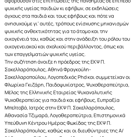
αφορούσαν στις επιπτώσεις της πανδημίας σε επίπεδο
ψυχικής υγείας παιδιών κι εφήβων, σε εκδηλώσεις
άγχους στα παιδιά και τους εφήβους και πότε να
ανησυχούμε γι’ αυτές, τρόπους ενίσχυσης μηχανισμών
ψυχικής ανθεκτικότητας για το άτομο και την
οικογένειά του, καθώς και στην ανάδειξη του ρόλου του
οικογενειακού και σχολικού περιβάλλοντος, όπως και
των επαγγελματιών ψυχικής υγείας.
Την συζήτηση άνοιξε η πρόεδρος της ΕΚΨ Π.
Σακελλαρόπουλος, Αθηνά Φραγκούλη-
Σακελλαροπούλου, Λογοπεδικός Phd και συμμετείχαν οι
Φλωρίκα Γκιζάρη, Παιδοψυχίατρος, Ψυχοθεραπεύτρια,
Μέλος της Ελληνικής Εταιρείας Ψυχαναλυτικής
Ψυχοθεραπείας για παιδιά και εφήβους, Ευπραξία
Μπελτοβά, Ιατρός στην ΕΚΨ Π. Σακελλαρόπουλος,
Αθανασία Τζιμαρά, Λογοθεραπεύτρια, Επιστημονικά
Υπεύθυνη Κέντρου Ημέρας Φωκίδας της ΕΚΨ Π.
Σακελλαρόπουλος, καθώς και οι διευθύντριες της Α/