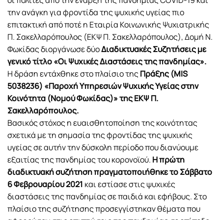
οι πολίτες από την έναρξη της πανδημίας COVID-19 και
την ανάγκη για φροντίδα της ψυχικής υγείας πιο
επιτακτική από ποτέ η Εταιρία Κοινωνικής Ψυχιατρικής
Π. Σακελλαρόπουλος (ΕΚΨ Π. Σακελλαρόπουλος), Δομή Ν.
Φωκίδας διοργάνωσε δύο
Διαδικτυακές Συζητήσεις με
γενικό τίτλο «Οι Ψυχικές Διαστάσεις της πανδημίας».
Η δράση εντάχθηκε στο πλαίσιο της
Πράξης (MIS
5038236) «Παροχή Υπηρεσιών Ψυχικής Υγείας στην
Κοινότητα (Νομού Φωκίδας)» της ΕΚΨ Π.
Σακελλαρόπουλος.
Βασικός στόχος η ευαισθητοποίηση της κοινότητας
σχετικά με τη σημασία της φροντίδας της ψυχικής
υγείας σε αυτήν την δύσκολη περίοδο που διανύουμε
εξαιτίας της πανδημίας του κορoνοϊού.
Η πρώτη
διαδικτυακή συζήτηση πραγματοποιήθηκε το Σάββατο
6 Φεβρουαρίου 2021
και εστίασε στις ψυχικές
διαστάσεις της πανδημίας σε παιδιά και εφήβους. Στο
πλαίσιο της συζήτησης προσεγγίστηκαν θέματα που