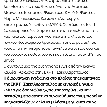
Χρήστος Σκαμνέλος, Ψυχίατρος, Επιστημονικός
Διευθυντής Κέντρου Ψυχικής Υγιεινής Αγρινίου,
Αθανάσιος Βούτσινος, Ψυχίατρος, ΚΜΨΥ Ν. Φωκίδας,
Μαρία Μπαλωμένου, Κοινωνική Λειτουργός,
Επιστημονικά Υπεύθυνη ΚΜΨΥ Ν. Φωκίδας της ΕΚΨ Π.
Σακελλαρόπουλος. Σημαντική ήταν η τοποθέτηση της
κας Γαλάτου, τομεάρχη νοσηλευτικής κλινικής του
Γενικού Νοσοκομείου Άμφισσας, η οποία μας μίλησε
τόσο από την πλευρά του επαγγελματία υγείας όσο και
του νοσούντα καθότι νόσησε και η ίδια από covid19 προ
μηνός.
Ο συντονισμός της συζήτησης έγινε από την Ιωάννα
Καλλία, Ψυχολόγο στην ΕΚΨ Π. Σακελλαρόπουλος.
Η διοργάνωση εντάχθηκε στο πλαίσιο της καμπάνιας
της ΕΚΨ Π. Σακελλαρόπουλος με κεντρικό μήνυμα
«Μίλα για όσα νιώθεις», που παροτρύνει να μην
σκεπάζουμε τα αρνητικά συναισθήματα που μπορεί να
μας κατακλύζουν, αλλά να μιλήσουμε γι’ αυτά και να