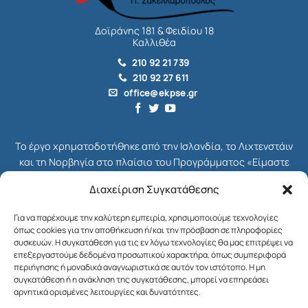
Δοϊράνης 181 & Φειδίου 18
Καλλιθέα
210 92 21 739
210 92 27 611
office@ekpse.gr
Το έργο χρηματοδοτήθηκε από την Ισλανδία, το Λιχτενστάιν
και τη Νορβηγία στο πλαίσιο του Προγράμματος «Είμαστε
όλοι Πολίτες», το οποίο ήταν μέρος του συνολικού
Διαχείριση Συγκατάθεσης
Χρηματοδοτικού Μηχανισμού του ΕΟΧ για την Ελλάδα,
γνωστού ως EEA Grants. Διαχειριστής Επιχορήγησης του
Για να παρέχουμε την καλύτερη εμπειρία, χρησιμοποιούμε τεχνολογίες
Προγράμματος ήταν το Ίδρυμα Μποδοσάκη.
όπως cookies για την αποθήκευση ή/και την πρόσβαση σε πληροφορίες
συσκευών. Η συγκατάθεση για τις εν λόγω τεχνολογίες θα μας επιτρέψει να
Στόχος του Προγράμματος ήταν η ενδυνάμωση της κοινωνίας
επεξεργαστούμε δεδομένα προσωπικού χαρακτήρα, όπως συμπεριφορά
περιήγησης ή μοναδικά αναγνωριστικά σε αυτόν τον ιστότοπο. Η μη
των πολιτών στη χώρα μας και η ενίσχυση της κοινωνικής
συγκατάθεση ή η ανάκληση της συγκατάθεσης, μπορεί να επηρεάσει
δικαιοσύνης, της δημοκρατίας και της βιώσιμης ανάπτυξης.
αρνητικά ορισμένες λειτουργίες και δυνατότητες.