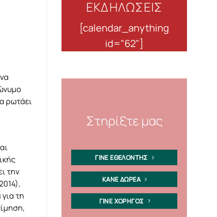
ΕΚΔΗΛΩΣΕΙΣ
[calendar_anything
id="62"]
ένα
μώνυμο
να ρωτάει
Στηρίξτε μας
αι
ΓΙΝΕ ΕΘΕΛΟΝΤΗΣ
τικής
ει την
ΚΑΝΕ ΔΩΡΕΑ
2014),
 για τη
ΓΙΝΕ ΧΟΡΗΓΟΣ
τίμηση,