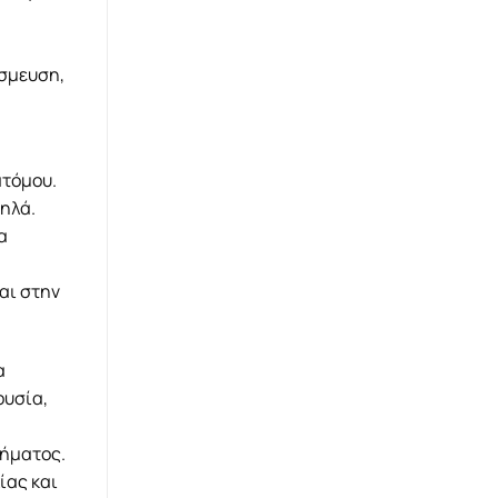
έσμευση,
ατόμου.
μηλά.
α
αι στην
α
ουσία,
οήματος.
ίας και