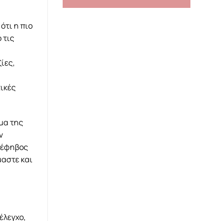
ότι η πιο
 τις
ίες,
ικές
μα της
ν
ο έφηβος
μαστε και
έλεγχο,