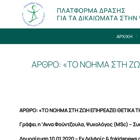
Μετάβαση
ΠΛΑΤΦΟΡΜΑ ΔΡΑΣΗΣ
στο
ΓΙΑ ΤΑ ΔΙΚΑΙΩΜΑΤΑ ΣΤΗΝ 
περιεχόμενο
ΑΡΧΙΚΗ
AΡΘΡΟ: «ΤΟ ΝΟΗΜΑ ΣΤΗ ΖΩΗ
ΑΡΘΡΟ: «ΤΟ ΝΟΗΜΑ ΣΤΗ ΖΩΗ ΕΠΗΡΕΑΖΕΙ ΘΕΤΙΚΑ ΤΗ
Γράφει η ‘Αννα Φούντζουλα, Ψυχολόγος (MSc) – 
Δημοσίευση 10.01.2020 – Εν Δελφοίς & fokidanews.