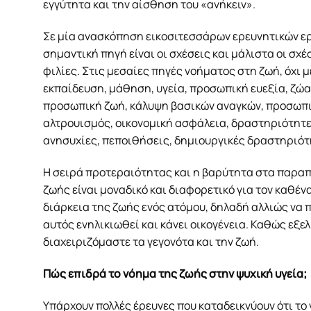
εγγύτητα και την αίσθηση του «ανήκειν».
Σε μία ανασκόπηση εικοσιτεσσάρων ερευνητικών εργ
σημαντική πηγή είναι οι σχέσεις και μάλιστα οι σχέ
φιλίες. Στις μεσαίες πηγές νοήματος στη ζωή, όχι 
εκπαίδευση, μάθηση, υγεία, προσωπική ευεξία, ζώα 
προσωπική ζωή, κάλυψη βασικών αναγκών, προσωπικ
αλτρουισμός, οικονομική ασφάλεια, δραστηριότητες
ανησυχίες, πεποιθήσεις, δημιουργικές δραστηριότητ
Η σειρά προτεραιότητας και η βαρύτητα στα παραπά
ζωής είναι μοναδικό και διαφορετικό για τον καθέν
διάρκεια της ζωής ενός ατόμου, δηλαδή αλλιώς να 
αυτός ενηλικιωθεί και κάνει οικογένεια. Καθώς εξ
διαχειριζόμαστε τα γεγονότα και την ζωή.
Πώς επιδρά το νόημα της ζωής στην ψυχική υγεία;
Υπάρχουν πολλές έρευνες που καταδεικνύουν ότι το 