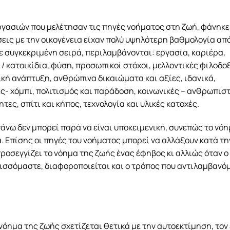
ασιών που μελέτησαν τις πηγές νοήματος στη ζωή, φάνηκε 
σεις με την οικογένεια είχαν πολύ υψηλότερη βαθμολογία από
με συγκεκριμένη σειρά, περιλαμβάνονται: εργασία, καριέρα,
/ κατοικίδια, φύση, προσωπικοί στόχοι, μελλοντικές φιλοδοξ
ή ανάπτυξη, ανθρώπινα δικαιώματα και αξίες, ιδανικά,
- χόμπι, πολιτισμός και παράδοση, κοινωνικές – ανθρωπιστ
ες, σπίτι και κήπος, τεχνολογία και υλικές κατοχές.
νω δεν μπορεί παρά να είναι υποκειμενική, συνεπώς το νόη
α. Επίσης οι πηγές του νοήματος μπορεί να αλλάξουν κατά τη
προσεγγίζει το νόημα της ζωής ένας έφηβος κι αλλιώς όταν 
ελισσόμαστε, διαφοροποιείται και ο τρόπος που αντιλαμβανό
νόημα της ζωής σχετίζεται θετικά με την αυτοεκτίμηση, τον 