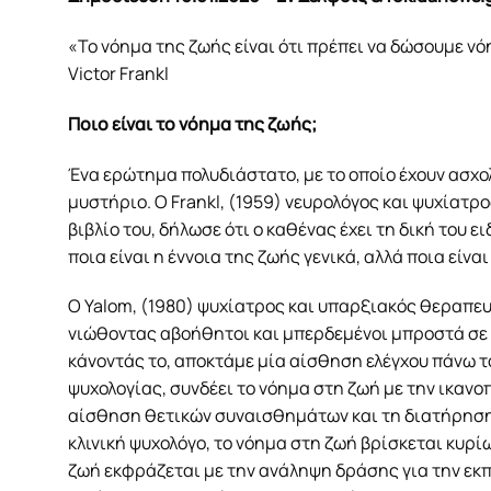
«Το νόημα της ζωής είναι ότι πρέπει να δώσουμε ν
Victor Frankl
Ποιο είναι το νόημα της ζωής;
Ένα ερώτημα πολυδιάστατο, με το οποίο έχουν ασχο
μυστήριο. Ο Frankl, (1959) νευρολόγος και ψυχίατ
βιβλίο του, δήλωσε ότι ο καθένας έχει τη δική του 
ποια είναι η έννοια της ζωής γενικά, αλλά ποια είνα
Ο Yalom, (1980) ψυχίατρος και υπαρξιακός θεραπευ
νιώθοντας αβοήθητοι και μπερδεμένοι μπροστά σε τ
κάνοντάς το, αποκτάμε μία αίσθηση ελέγχου πάνω τ
ψυχολογίας, συνδέει το νόημα στη ζωή με την ικανο
αίσθηση θετικών συναισθημάτων και τη διατήρηση 
κλινική ψυχολόγο, το νόημα στη ζωή βρίσκεται κυρί
ζωή εκφράζεται με την ανάληψη δράσης για την εκ