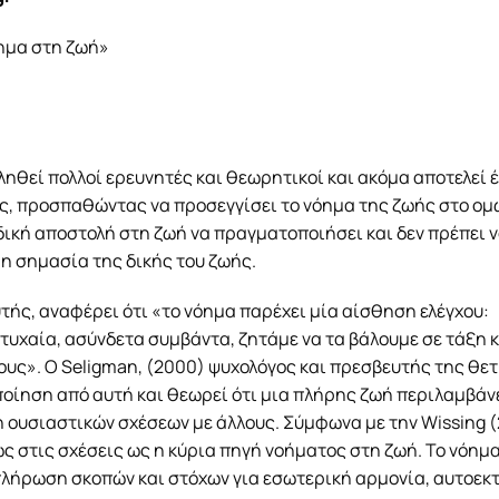
όημα στη ζωή»
ληθεί πολλοί ερευνητές και θεωρητικοί και ακόμα αποτελεί 
ρος, προσπαθώντας να προσεγγίσει το νόημα της ζωής στο ο
ειδική αποστολή στη ζωή να πραγματοποιήσει και δεν πρέπει 
ι η σημασία της δικής του ζωής.
τής, αναφέρει ότι «το νόημα παρέχει μία αίσθηση ελέγχου:
υχαία, ασύνδετα συμβάντα, ζητάμε να τα βάλουμε σε τάξη κ
ους». Ο Seligman, (2000) ψυχολόγος και πρεσβευτής της θε
ποίηση από αυτή και θεωρεί ότι μια πλήρης ζωή περιλαμβάν
ουσιαστικών σχέσεων με άλλους. Σύμφωνα με την Wissing (
ως στις σχέσεις ως η κύρια πηγή νοήματος στη ζωή. Το νόημα
πλήρωση σκοπών και στόχων για εσωτερική αρμονία, αυτοεκ