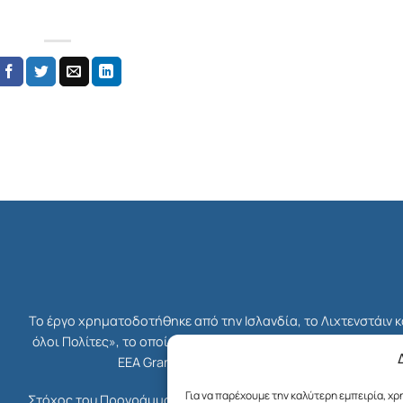
Το έργο χρηματοδοτήθηκε από την Ισλανδία, το Λιχτενστάιν 
όλοι Πολίτες», το οποίο ήταν μέρος του συνολικού Χρηματο
EEA Grants. Διαχειριστής Επιχορήγησης του 
Για να παρέχουμε την καλύτερη εμπειρία, χ
Στόχος του Προγράμματος ήταν η ενδυνάμωση της κοινωνίας τ