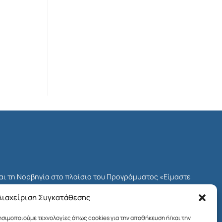
και τη Νορβηγία στο πλαίσιο του Προγράμματος «Είμαστε
δοτικού Μηχανισμού του ΕΟΧ για την Ελλάδα, γνωστού ως
Διαχείριση Συγκατάθεσης
Προγράμματος ήταν το Ίδρυμα Μποδοσάκη.
ρησιμοποιούμε τεχνολογίες όπως cookies για την αποθήκευση ή/και την
ων πολιτών στη χώρα μας και η ενίσχυση της κοινωνικής