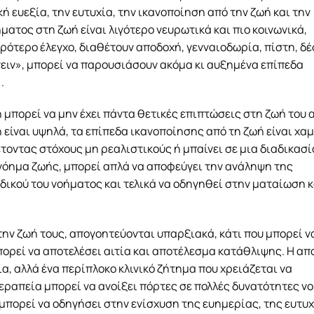
ή ευεξία, την ευτυχία, την ικανοποίηση από την ζωή και την
ματος στη ζωή είναι λιγότερο νευρωτικά και πιο κοινωνικά,
υρότερο έλεγχο, διαθέτουν αποδοχή, γενναιοδωρία, πίστη, δ
ιν», μπορεί να παρουσιάσουν ακόμα κι αυξημένα επίπεδα
.
μπορεί να μην έχει πάντα θετικές επιπτώσεις στη ζωή του 
είναι υψηλά, τα επίπεδα ικανοποίησης από τη ζωή είναι χα
τοντας στόχους μη ρεαλιστικούς ή μπαίνει σε μια διαδικασί
νόημα ζωής, μπορεί απλά να αποφεύγει την ανάληψη της
δικού του νοήματος και τελικά να οδηγηθεί στην ματαίωση κ
ην ζωή τους, απογοητεύονται υπαρξιακά, κάτι που μπορεί ν
ορεί να αποτελέσει αιτία και αποτέλεσμα κατάθλιψης. Η απ
ια, αλλά ένα περίπλοκο κλινικό ζήτημα που χρειάζεται να
θεραπεία μπορεί να ανοίξει πόρτες σε πολλές δυνατότητες ν
πορεί να οδηγήσει στην ενίσχυση της ευημερίας, της ευτυχ