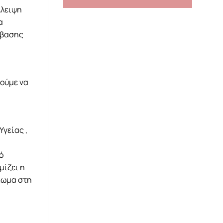
λλειψη
α
σβασης
λούμε να
γείας ,
ό
μίζει η
αίωμα στη