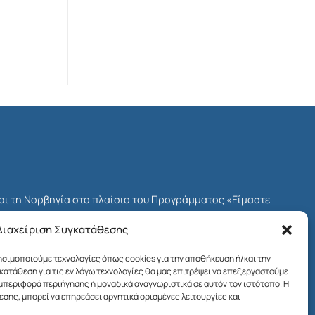
και τη Νορβηγία στο πλαίσιο του Προγράμματος «Είμαστε
δοτικού Μηχανισμού του ΕΟΧ για την Ελλάδα, γνωστού ως
Διαχείριση Συγκατάθεσης
Προγράμματος ήταν το Ίδρυμα Μποδοσάκη.
ρησιμοποιούμε τεχνολογίες όπως cookies για την αποθήκευση ή/και την
ων πολιτών στη χώρα μας και η ενίσχυση της κοινωνικής
ατάθεση για τις εν λόγω τεχνολογίες θα μας επιτρέψει να επεξεργαστούμε
αι της βιώσιμης ανάπτυξης.
εριφορά περιήγησης ή μοναδικά αναγνωριστικά σε αυτόν τον ιστότοπο. Η
σης, μπορεί να επηρεάσει αρνητικά ορισμένες λειτουργίες και