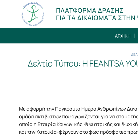
Μετάβαση
ΠΛΑΤΦΟΡΜΑ ΔΡΑΣΗΣ
στο
ΓΙΑ ΤΑ ΔΙΚΑΙΩΜΑΤΑ ΣΤΗΝ 
περιεχόμενο
ΑΡΧΙΚΗ
ΔΕΛ
Δελτίο Τύπου: Η FEANTSA YO
Με αφορμή την Παγκόσμια Ημέρα Ανθρωπίνων Δικαιω
ομάδα ακτιβιστών που αγωνίζονται για να σταματή
οποία η Εταιρία Κοινωνικής Ψυχιατρικής και Ψυχική
και την Κατοικία-φέρνουν στο φως πρόσφατες πρωτ