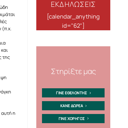
ΕΚΔΗΛΩΣΕΙΣ
ιώδη
οιμάται
[calendar_anything
λλές
id="62"]
 (π.χ.
μια
 και
ς της
Στηρίξτε μας
ιψη
νάγκη
ΓΙΝΕ ΕΘΕΛΟΝΤΗΣ
ΚΑΝΕ ΔΩΡΕΑ
 αυτή η
ΓΙΝΕ ΧΟΡΗΓΟΣ