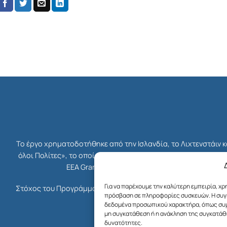
Το έργο χρηματοδοτήθηκε από την Ισλανδία, το Λιχτενστάιν 
όλοι Πολίτες», το οποίο ήταν μέρος του συνολικού Χρηματο
EEA Grants. Διαχειριστής Επιχορήγησης του 
Για να παρέχουμε την καλύτερη εμπειρία, χ
Στόχος του Προγράμματος ήταν η ενδυνάμωση της κοινωνίας τ
πρόσβαση σε πληροφορίες συσκευών. Η συγκ
δικαιοσύνης, της δημοκρατίας κ
δεδομένα προσωπικού χαρακτήρα, όπως συμπ
μη συγκατάθεση ή η ανάκληση της συγκατάθε
δυνατότητες.