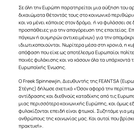
Σε όλη την Ευρώπη παρατηρείται μια αύξηση του α
δικαιώματα θέτοντάς τους στο κοινωνικό περιθώριο
και να μένει κάποιος στον δρόμο, ή να φυλάσσει σε
προσπάθειες για την απαγόρευση της επαιτείας. Επ
πάγκων ή αιχμηρών αντικειμένων) για την απομάκρ
ιδιωτικοποιούνται. Νωρίτερα μέσα στη χρονιά, η κ
απόφαση που είχε ως αποτέλεσμα Ευρωπαίοι πολίτε
ποινές φυλάκισης και να χάσουν όλα τα υπάρχοντά τ
Ευρωπαϊκής Ένωσης.
Ο Freek Spinnewjin, Διευθυντής της FEANTSA (Ευρ
Στέγης) δήλωσε σχετικά «Όσον αφορά την περίπτωση
αντίδρασης και διεθνούς καταδίκης από τις Ευρωπα
μιας περισσότερο κοινωνικής Ευρώπης, και όμως ε
φυλακίζονται επειδή είναι φτωχοί. Συζητάμε για μ
ανθρώπους της κοινωνίας μας. Και αυτοί που βρίσκο
πρακτική».