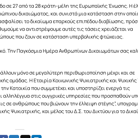
οδο σε 27 από τα 28 κράτη-μέλη της Ευρωπαϊκής Ένωσης. Η έ
ώπινου δικαιώματος, και συνιστά μια κατάσταση στην οποί
εξασφαλίσει το δικαίωμα επαρκούς επιπέδου διαβίωσης, πρό
ιθυμούμε να αντιστρέψουμε αυτές τις τάσεις χρειάζεται να
ρώπους που ζουν σε κατάσταση υπερβολικής φτώχειας.
τικό. Την Παγκόσμια Ημέρα Ανθρωπίνων Δικαιωμάτων σας κα
βάλλουν μόνο σε μεγαλύτερη περιθωριοποίηση μέχρι και σε
ής ομάδας. Η Εταιρία Κοινωνικής Ψυχιατρικής και Ψυχικής Υ
 την Κατοικία που συμμετέχει και υποστηρίζει ενεργά τις
ται αλληλέγγυα στις ουγγρικές υπηρεσίες που προσπαθούν υπ
ς σε ανθρώπους που βιώνουν την έλλειψη στέγης”, υπογραμ
κής Ψυχιατρικής, και μέλος του Δ.Σ. του Δικτύου για το Δικ