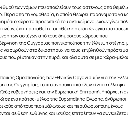
ριθμού των νόμων που αποκλείουν τους άστεγους από θεμελ
. Πέρα από τη νομοθεσία, η οποία θεωρεί παράνομο το να κ
 δημόσιο χώρο τα προσωπικά του αντικείμενα, έχουν γίνει πο
ιπλέον, έχει προταθεί η τοποθέτηση ειδικών εγκαταστάσεων
υνση των αστέγων από τους δημόσιους χώρους που
υβέρνηση της Ουγγαρίας ποινικοποίησε την έλλειψη στέγης, 
ς να συρθούν στο δικαστήριο, να τους επιβληθούν πρόστιμα
ους που ρίχτηκαν στην πυρά, και όλα αυτά σε μια χώρα-μέλο
ωπαϊκής Ομοσπονδίας των Εθνικών Οργανισμών για την Έλλε
 της Ουγγαρίας, το πιο ανησυχητικό όλων είναι η έλλειψη
ϊκές κυβερνήσεις και την Ευρωπαϊκή Επιτροπή. Υπάρχει η α
δώ σε ένα κράτος-μέλος της Ευρωπαϊκής Ένωσης, άνθρωποι
ερικούς από τους πιο ευάλωτους και περιθωριοποιημένους
νται σε θέση ευθύνης και ισχύος επιτρέπουν να συνεχίζεται