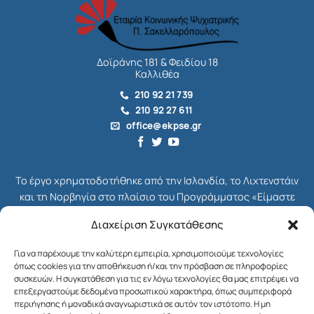
Δοϊράνης 181 & Φειδίου 18
Καλλιθέα
210 92 21 739
210 92 27 611
office@ekpse.gr
Το έργο χρηματοδοτήθηκε από την Ισλανδία, το Λιχτενστάιν
και τη Νορβηγία στο πλαίσιο του Προγράμματος «Είμαστε
όλοι Πολίτες», το οποίο ήταν μέρος του συνολικού
Διαχείριση Συγκατάθεσης
Χρηματοδοτικού Μηχανισμού του ΕΟΧ για την Ελλάδα,
γνωστού ως EEA Grants. Διαχειριστής Επιχορήγησης του
Για να παρέχουμε την καλύτερη εμπειρία, χρησιμοποιούμε τεχνολογίες
Προγράμματος ήταν το Ίδρυμα Μποδοσάκη.
όπως cookies για την αποθήκευση ή/και την πρόσβαση σε πληροφορίες
συσκευών. Η συγκατάθεση για τις εν λόγω τεχνολογίες θα μας επιτρέψει να
Στόχος του Προγράμματος ήταν η ενδυνάμωση της κοινωνίας
επεξεργαστούμε δεδομένα προσωπικού χαρακτήρα, όπως συμπεριφορά
περιήγησης ή μοναδικά αναγνωριστικά σε αυτόν τον ιστότοπο. Η μη
των πολιτών στη χώρα μας και η ενίσχυση της κοινωνικής