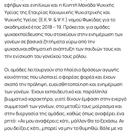
εφήβων και ενηλίκων και η Κινητή Μονάδα Ψυχικής
Υγείας της Εταιρίας Κοινωνικής Ψυχιατρικής και
Ψυχικής Υγείας (Ε.Κ.Ψ. & Ψ.Υ.) νομού Φωκίδας για το
ακαδημαϊκό έτος 2018 – 19. Πρόκειται για ομάδες
ψυχοεκπαίδευσης που στοχεύουν στην ενημέρωση των
γονέων σε βασικά ζητήματα γύρω από την
ψυχοσυναισθηματική ανάπτυξη των παιδιών τους και
την ενίσχυση του γονεϊκού τους ρόλου.
Οι ομάδες λειτουργούν στο πλαίσιο δράσεων αγωγής
κοινότητας που υλοποιεί ο φορέας φορέα και έχουν
σκοπό την πρόληψη, ευαισθητοποίηση και ενημέρωση
των γονέων. Έχουν εκπαιδευτικό και παράλληλα
βιωματικό χαρακτήρα, γιατί δίνουν έμφαση στην ενεργό
συμμετοχή των γονέων, στο μεταξύ τους μοίρασμα και
στην διεργασία της ομάδας, καθώς όπως αναφέρει ένα
ρητό: «Αν μου αναφέρεις κάτι, μάλλον θα το ξεχάσω. Αν
μου δείξεις κάτι, μπορεί να μην το θυμηθώ. Βάλε με να