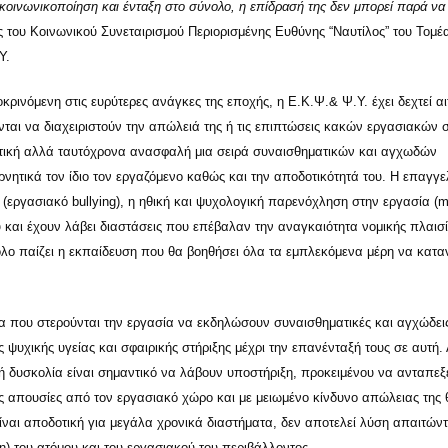
οινωνικοποίηση και ένταξη στο σύνολο, η επίδρασή της δεν μπορεί παρά να 
ς του Κοινωνικού Συνεταιρισμού Περιορισμένης Ευθύνης “Ναυτίλος” του Τομέ
Υ.
ινόμενη στις ευρύτερες ανάγκες της εποχής, η Ε.Κ.Ψ.& Ψ.Υ. έχει δεχτεί αι
ται να διαχειριστούν την απώλειά της ή τις επιπτώσεις κακών εργασιακών
ιτητική αλλά ταυτόχρονα ανασφαλή μια σειρά συναισθηματικών και αγχωδών
τικά τον ίδιο τον εργαζόμενο καθώς και την αποδοτικότητά του. Η επαγγε
ς (εργασιακό bullying), η ηθική και ψυχολογική παρενόχληση στην εργασία (
 και έχουν λάβει διαστάσεις που επέβαλαν την αναγκαιότητα νομικής πλαισ
ο παίζει η εκπαίδευση που θα βοηθήσει όλα τα εμπλεκόμενα μέρη να κατα
ομα που στερούνται την εργασία να εκδηλώσουν συναισθηματικές και αγχώδει
υχικής υγείας και σφαιρικής στήριξης μέχρι την επανένταξή τους σε αυτή. 
ή δυσκολία είναι σημαντικό να λάβουν υποστήριξη, προκειμένου να ανταπεξ
τές απουσίες από τον εργασιακό χώρο και με μειωμένο κίνδυνο απώλειας της 
είναι αποδοτική για μεγάλα χρονικά διαστήματα, δεν αποτελεί λύση απαιτών
) του ατόμου και του εργασιακού του περιβάλλοντος.