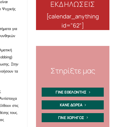
ΕΚΔΗΛΩΣΕΙΣ
είναι
α Ψυχικής
[calendar_anything
id="62"]
τήματα για
 συνθηκών
λματική
mobbing)
ίωσης. Στην
Στηρίξτε μας
νοήσουν τα
ς
ΓΙΝΕ ΕΘΕΛΟΝΤΗΣ
Αντίστοιχα
ΚΑΝΕ ΔΩΡΕΑ
έλθουν στις
θέσης τους.
ΓΙΝΕ ΧΟΡΗΓΟΣ
τας