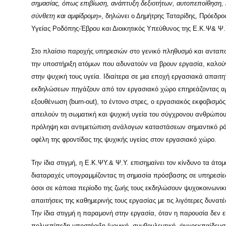
σημασίας, όπως επιβίωση, ανάπτυξη δεξιοτήτων, αυτοπεποίθηση, κ
σύνθετη και αμφίδρομη
», δηλώνει ο Δημήτρης Ταταρίδης, Πρόεδρο
Υγείας Ροδόπης-Έβρου και Διοικητικός Υπεύθυνος της Ε.Κ.Ψ& Ψ.
Στο πλαίσιο παροχής υπηρεσιών στο γενικό πληθυσμό και ανταποκρ
την υποστήριξη ατόμων που αδυνατούν να βρουν εργασία, καλούν
στην ψυχική τους υγεία. Ιδιαίτερα σε μια εποχή εργασιακά απα
εκδηλώσεων πηγάζουν από τον εργασιακό χώρο επηρεάζοντας αρνη
εξουθένωση (burn-out), το έντονο στρες, ο εργασιακός εκφοβισμό
απειλούν τη σωματική και ψυχική υγεία του σύγχρονου ανθρώπου
πρόληψη και αντιμετώπιση ανάλογων καταστάσεων σημαντικό ρόλ
οφέλη της φροντίδας της ψυχικής υγείας στον εργασιακό χώρο.
Την ίδια στιγμή, η Ε.Κ.ΨΥ.& Ψ.Υ. επισημαίνει τον κίνδυνο τα άτ
διαταραχές υπογραμμίζοντας τη σημασία πρόσβασης σε υπηρεσίες ψ
όσοι σε κάποια περίοδο της ζωής τους εκδηλώσουν ψυχοκοινωνικ
απαιτήσεις της καθημερινής τους εργασίας με τις λιγότερες δυνα
Την ίδια στιγμή η παραμονή στην εργασία, όταν η παρουσία δεν 
πολυεπίπεδη υποστήριξη (νομική, συμβουλευτική, ψυχοεκπαίδευση