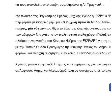
να τους αποκλείεις από αυτή
», συμπληρώνει η Α. Φραγκούλη.
Στο πλαίσιο της Παγκόσμιας Ημέρας Ψυχικής Υγείας η ΕΚΨΥ & ΨΥ
περιφέρεια με κεντρικό μήνυμα «
Η ψυχική υγεία θέλει δουλειά
»
ημέρες, μία νύχτα
»-που θίγει το θέμα της ψυχικής υγείας στην
των αδερφών Νταρντέν στον
πολιτιστικό πολυχώρο «Γαλαξία
πλαίσιο συνεργασίας του Κέντρου Ημέρας της ΕΚΨ&ΨΥ για τη συ
με την Τοπική Ομάδα Προαγωγής της Ψυχικής Υγείας του Δήμου 
φορέων και ανοιχτή συζήτηση με το κοινό. Η είσοδος είναι ελεύθε
Αγώνας μπάσκετ, φεστιβάλ τέχνης και ενημέρωσης για την ψυχική
σε Άμφισσα, Λαμία και Αλεξανδρούπολη σε συνεργασία με τοπικο