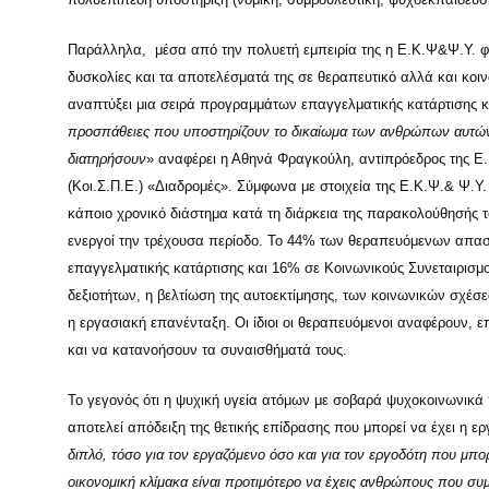
Παράλληλα, μέσα από την πολυετή εμπειρία της η Ε.Κ.Ψ&Ψ.Υ. φ
δυσκολίες και τα αποτελέσματά της σε θεραπευτικό αλλά και κοι
αναπτύξει μια σειρά προγραμμάτων επαγγελματικής κατάρτισης 
προσπάθειες που υποστηρίζουν το δικαίωμα των ανθρώπων αυτών ν
διατηρήσουν
» αναφέρει η Αθηνά Φραγκούλη, αντιπρόεδρος της Ε
(Κοι.Σ.Π.Ε.) «Διαδρομές». Σύμφωνα με στοιχεία της Ε.Κ.Ψ.& Ψ.Υ
κάποιο χρονικό διάστημα κατά τη διάρκεια της παρακολούθησής τ
ενεργοί την τρέχουσα περίοδο. Το 44% των θεραπευόμενων απασ
επαγγελματικής κατάρτισης και 16% σε Κοινωνικούς Συνεταιρισμ
δεξιοτήτων, η βελτίωση της αυτοεκτίμησης, των κοινωνικών σχέσε
η εργασιακή επανένταξη. Οι ίδιοι οι θεραπευόμενοι αναφέρουν, 
και να κατανοήσουν τα συναισθήματά τους.
Το γεγονός ότι η ψυχική υγεία ατόμων με σοβαρά ψυχοκοινωνικά
αποτελεί απόδειξη της θετικής επίδρασης που μπορεί να έχει η 
διπλό, τόσο για τον εργαζόμενο όσο και για τον εργοδότη που μπο
οικονομική κλίμακα είναι προτιμότερο να έχεις ανθρώπους που συμ