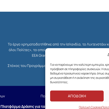
Το έργο χρηματοδοτήθηκε από την Ισλανδία, το Λιχτενστάιν 
όλοι Πολίτες», το οποίο ήταν μέρος του συνολικού Χρηματο
EEA Grants. Διαχειριστής Επιχορήγησης του 
Για να παρέχουμε την καλύτερη εμπειρία, χ
Στόχος του Προγράμματος ήταν η ενδυνάμωση της κοινωνίας τ
πρόσβαση σε πληροφορίες συσκευών. Η συγκ
δικαιοσύνης, της δημοκρατίας κ
δεδομένα προσωπικού χαρακτήρα, όπως συμπ
μη συγκατάθεση ή η ανάκληση της συγκατάθε
δυνατότητες.
ΑΠΟΔΟΧΗ
νων
Πολιτική Cookies
©
Πλατφόρμα Δράσης για τα Δικαιώματα στην Ψυχική Υγεία
- Creat
Πολιτική Cookies
Πολι