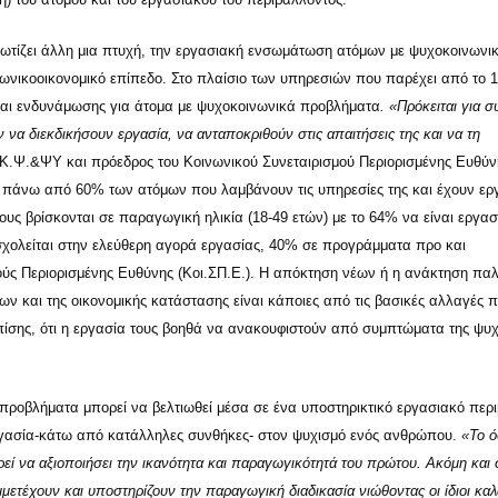
ωτίζει άλλη μια πτυχή, την εργασιακή ενσωμάτωση ατόμων με ψυχοκοινωνι
νωνικοοικονομικό επίπεδο. Στο πλαίσιο των υπηρεσιών που παρέχει από το 1
και ενδυνάμωσης για άτομα με ψυχοκοινωνικά προβλήματα
. «Πρόκειται για σ
α διεκδικήσουν εργασία, να ανταποκριθούν στις απαιτήσεις της και να τη
.Κ.Ψ.&ΨΥ και πρόεδρος του Κοινωνικού Συνεταιρισμού Περιορισμένης Ευθύν
. πάνω από 60% των ατόμων που λαμβάνουν τις υπηρεσίες της και έχουν εργ
ους βρίσκονται σε παραγωγική ηλικία (18-49 ετών) με το 64% να είναι εργα
χολείται στην ελεύθερη αγορά εργασίας, 40% σε προγράμματα προ και
ούς Περιορισμένης Ευθύνης (Κοι.ΣΠ.Ε.). Η απόκτηση νέων ή η ανάκτηση πα
ων και της οικονομικής κατάστασης είναι κάποιες από τις βασικές αλλαγές π
επίσης, ότι η εργασία τους βοηθά να ανακουφιστούν από συμπτώματα της ψυ
 προβλήματα μπορεί να βελτιωθεί μέσα σε ένα υποστηρικτικό εργασιακό περ
εργασία-κάτω από κατάλληλες συνθήκες- στον ψυχισμό ενός ανθρώπου.
«Το ό
ρεί να αξιοποιήσει την ικανότητα και παραγωγικότητά του πρώτου. Ακόμη και 
μετέχουν και υποστηρίζουν την παραγωγική διαδικασία νιώθοντας οι ίδιοι κα