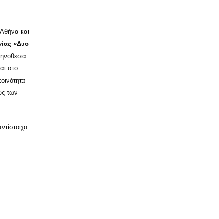
 Αθήνα και
νίας «Δυο
ηνοθεσία
αι στο
κοινότητα
υς των
αντίστοιχα