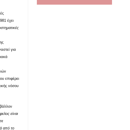
κές
981 έχει
υστηματικές
ης
αστεί για
σιακά
λιών
ου επιφέρει
χικής νόσου
ιβάλλον
φελος είναι
σε
λά από το