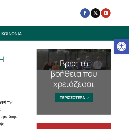
ΙΚΟΙΝΩΝΙΑ
Ανοίξτε
“Η
Βρες τη
βοήθεια που
χρειάζεσαι
ΠΕΡΙΣΣΟΤΕΡΑ
ρμή την
ς
ότητα ζωής
κής