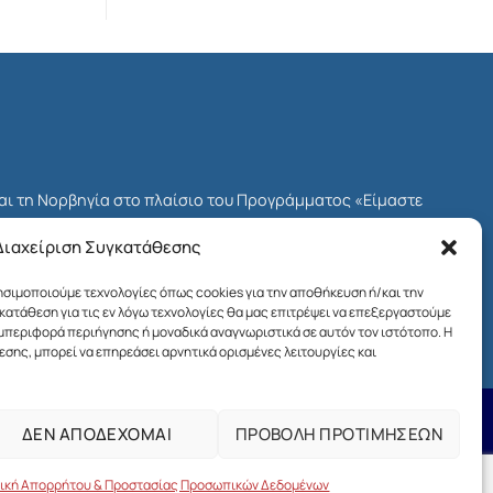
και τη Νορβηγία στο πλαίσιο του Προγράμματος «Είμαστε
δοτικού Μηχανισμού του ΕΟΧ για την Ελλάδα, γνωστού ως
Διαχείριση Συγκατάθεσης
Προγράμματος ήταν το Ίδρυμα Μποδοσάκη.
ρησιμοποιούμε τεχνολογίες όπως cookies για την αποθήκευση ή/και την
ων πολιτών στη χώρα μας και η ενίσχυση της κοινωνικής
ατάθεση για τις εν λόγω τεχνολογίες θα μας επιτρέψει να επεξεργαστούμε
αι της βιώσιμης ανάπτυξης.
εριφορά περιήγησης ή μοναδικά αναγνωριστικά σε αυτόν τον ιστότοπο. Η
σης, μπορεί να επηρεάσει αρνητικά ορισμένες λειτουργίες και
ΔΕΝ ΑΠΟΔΕΧΟΜΑΙ
ΠΡΟΒΟΛΗ ΠΡΟΤΙΜΗΣΕΩΝ
Όροι χρήσης της ιστοσελίδας
ed by
MAKEITREAL
τική Απορρήτου & Προστασίας Προσωπικών Δεδομένων