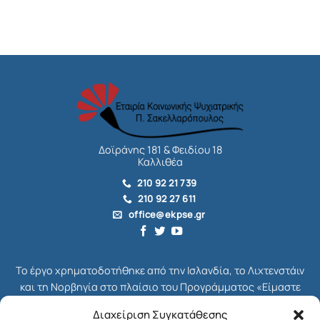
Δοϊράνης 181 & Φειδίου 18
Καλλιθέα
210 92 21 739
210 92 27 611
office@ekpse.gr
Το έργο χρηματοδοτήθηκε από την Ισλανδία, το Λιχτενστάιν
και τη Νορβηγία στο πλαίσιο του Προγράμματος «Είμαστε
όλοι Πολίτες», το οποίο ήταν μέρος του συνολικού
Διαχείριση Συγκατάθεσης
Χρηματοδοτικού Μηχανισμού του ΕΟΧ για την Ελλάδα,