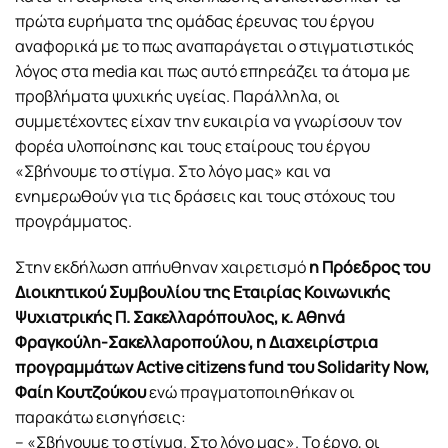
πρώτα ευρήματα της ομάδας έρευνας του έργου
αναφορικά με το πως αναπαράγεται ο στιγματιστικός
λόγος στα media και πως αυτό επηρεάζει τα άτομα με
προβλήματα ψυχικής υγείας. Παράλληλα, οι
συμμετέχοντες είχαν την ευκαιρία να γνωρίσουν τον
φορέα υλοποίησης και τους εταίρους του έργου
«Σβήνουμε το στίγμα. Στο λόγο μας» και να
ενημερωθούν για τις δράσεις και τους στόχους του
προγράμματος.
Στην εκδήλωση απήυθηναν χαιρετισμό
η Πρόεδρος του
Διοικητικού Συμβουλίου της Εταιρίας Κοινωνικής
Ψυχιατρικής Π. Σακελλαρόπουλος, κ. Αθηνά
Φραγκούλη-Σακελλαροπούλου, η Διαχειρίστρια
προγραμμάτων Active citizens fund του Solidarity Now,
Φαίη Κουτζούκου
ενώ πραγματοποιηθήκαν οι
παρακάτω εισηγήσεις:
– «Σβήνουμε το στίγμα. Στο λόγο μας». Το έργο, οι