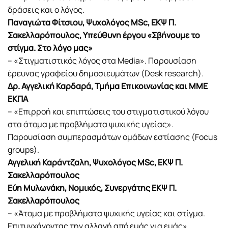
δράσεις και ο λόγος.
Παναγιώτα Φίτσιου, Ψυχολόγος MSc, ΕΚΨ Π.
Σακελλαρόπουλος, Υπεύθυνη έργου «Σβήνουμε το
στίγμα. Στο λόγο μας»
– «Στιγματιστικός λόγος στα Media». Παρουσίαση
έρευνας γραφείου δημοσιευμάτων (Desk research).
Δρ. Αγγελική Καρδαρά, Τμήμα Επικοινωνίας και ΜΜΕ
ΕΚΠΑ
– «Επιρροή και επιπτώσεις του στιγματιστικού λόγου
στα άτομα με προβλήματα ψυχικής υγείας».
Παρουσίαση συμπερασμάτων ομάδων εστίασης (Focus
groups).
Αγγελική Καράντζαλη, Ψυχολόγος MSc, ΕΚΨ Π.
Σακελλαρόπουλος
Εύη Μυλωνάκη, Νομικός, Συνεργάτης ΕΚΨ Π.
Σακελλαρόπουλος
– «Άτομα με προβλήματα ψυχικής υγείας και στίγμα.
Επιτυγχάνοντας την αλλαγή από εμάς για εμάς».