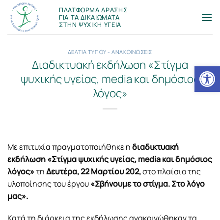
Μετάβαση
ΠΛΑΤΦΟΡΜΑ ΔΡΑΣΗΣ
στο
ΓΙΑ ΤΑ ΔΙΚΑΙΩΜΑΤΑ
ΣΤΗΝ ΨΥΧΙΚΗ ΥΓΕΙΑ
περιεχόμενο
ΔΕΛΤΙΑ ΤΥΠΟΥ - ΑΝΑΚΟΙΝΩΣΕΙΣ
Διαδικτυακή εκδήλωση «Στίγμα
Ανοίξτε
ψυχικής υγείας, media και δημόσιος
λόγος»
Mε επιτυχία πραγματοποιήθηκε η
διαδικτυακή
εκδήλωση «Στίγμα ψυχικής υγείας, media και δημόσιος
λόγος»
τη
Δευτέρα, 22 Μαρτίου 202,
στο πλαίσιο της
υλοποίησης του έργου
«Σβήνουμε το στίγμα. Στο λόγο
μας».
Κατά τη διάρκεια της εκδήλωσης ανακοινώθηκαν τα