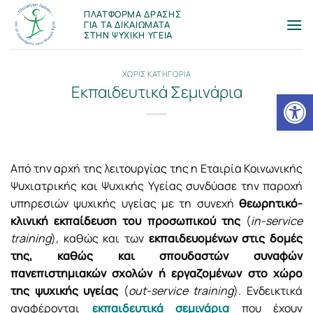
Μετάβαση
ΠΛΑΤΦΟΡΜΑ ΔΡΑΣΗΣ
στο
ΓΙΑ ΤΑ ΔΙΚΑΙΩΜΑΤΑ
ΣΤΗΝ ΨΥΧΙΚΗ ΥΓΕΙΑ
περιεχόμενο
ΧΩΡΙΣ ΚΑΤΗΓΟΡΙΑ
Εκπαιδευτικά Σεμινάρια
Ανοίξτε
Από την αρχή της λειτουργίας της η Εταιρία Κοινωνικής
Ψυχιατρικής και Ψυχικής Υγείας συνδύασε την παροχή
υπηρεσιών ψυχικής υγείας με τη συνεχή
θεωρητικό-
κλινική εκπαίδευση του προσωπικού της
(
in-service
training
), καθώς και των
εκπαιδευομένων στις δομές
της, καθώς και σπουδαστών συναφών
πανεπιστημιακών σχολών ή εργαζομένων στο χώρο
της ψυχικής υγείας
(
out-service training
). Ενδεικτικά
αναφέρονται
εκπαιδευτικά σεμινάρια
που έχουν