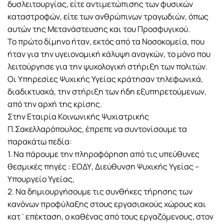
δυσλειτουργίας, είτε αντιμετώπισης των φυσικών
καταστροφών, είτε των ανθρώπινων τραγωδιών, όπως
αυτών της Μετανάστευσης και του Προσφυγικού.
Το πρώτο δίμηνο ήταν, εκτός από τα Νοσοκομεία, που
ήταν για την υγειονομική κάλυψη αναγκών, το μόνο που
λειτούργησε για την ψυχολογική στήριξη των πολιτών.
Οι Υπηρεσίες Ψυχικής Υγείας κράτησαν τηλεφωνικά,
διαδικτυακά, την στήριξη των ήδη εξυπηρετούμενων,
από την αρχή της κρίσης.
Στην Εταιρία Κοινωνικής Ψυχιατρικής
Π.Σακελλαρόπουλος, έπρεπε να συντονίσουμε τα
παρακάτω πεδία:
1. Να πάρουμε την πληροφόρηση από τις υπεύθυνες
θεσμικές πηγές : ΕΟΔΥ, Διεύθυνση Ψυχικής Υγείας –
Υπουργείο Υγείας,
2. Να δημιουργήσουμε τις συνθήκες τήρησης των
κανόνων προφύλαξης στους εργασιακούς χώρους και
κατ΄επέκταση, ο καθένας από τους εργαζόμενους, στον