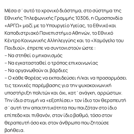
Μέσα σ΄αυτό το χρονικό διάστημα, στο σύστημα της
Εθνικής Τηλεφωνικής Γραμμής 10306, η Ομοσπονδία
«ΑΡΓΩ» μαζί με το Υπουργείο Υγείας, το Εθνικό και
Καποδιστριακό Πανεπιστήμιο Αθηνών, το Εθνικό
Κέντρο Κοινωνικής Αλληλεγγύης και το «Χαμόγελο του
Παιδιού», έπρεπε να συντονιστούν ώστε :
– Να στηθεί ο μηχανισμός
– Να εγκατασταθεί ο τρόπος επικοινωνίας
– Να οργανωθούν οι βάρδιες
– Ο κάθε Φορέας να εκπαιδεύσει ή/και να προσαρμόσει
τις τεχνικές παρέμβασης για την ψυχοκοινωνική
υποστήριξη πολιτών και όχι, κατ΄ανάγκη, αρρώστων.
Την ίδια στιγμή να «εξοπλίσει» τον ίδιο τον θεραπευτή
σ΄αυτή την απαιτητικότητα που παιζόταν στο ίδιο
επίπεδο και πιθανόν, στον ίδιο βαθμό, τόσο στον
θεραπευτή όσο και στον άνθρωπο που ζητούσε
βοήθεια.