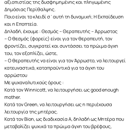
αξιοπιστίας της δυσφημημένης και πληγωμένης
Δημόσιας Περίθαλψης.
Ποιο είναι το κλειδί σ΄αυτή τη δυναμική; Η Εκπαίδευση
και η Εποπτεία.
Δηλαδή, έχουμε : Θεσμός – Θεραπευτής – Άρρωστος
– Ο θεσμός (φορείς) είναι για τον θεραπευτή, τον
φροντίζει, συγκρατεί και συντάσσει τα πρώιμα άγχη
του, τον εξοπλίζει, ώστε,
– Ο θεραπευτής να είναι για τον Άρρωστο, να λειτουργεί
κατευναστικά, καταπραϋντικά για τα άγχη του
αρρώστου
Με ψυχαναλυτικούς όρους :
Κατά τον Winnicott, να λειτουργήσει ως good enough
mother.
Κατά τον Green, να λειτουργήσει ως η περιέχουσα
λειτουργία της μητέρας.
Κατά τον Bion, ως διαδικασία Α, δηλαδή ως Μητέρα που
μεταβολίζει ψυχικά τα πρώιμα άγχη του βρέφους,