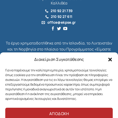
Καλλιθέα
210 92 21 739
210 92 27 611
office@ekpse.gr
Το έργο χρηματοδοτήθηκε από την Ισλανδία, το Λιχτενστάιν
και τη Νορβηγία στο πλαίσιο του Προγράμματος «Είμαστε
όλοι Πολίτες», το οποίο ήταν μέρος του συνολικού
Διαχείριση Συγκατάθεσης
Χρηματοδοτικού Μηχανισμού του ΕΟΧ για την Ελλάδα,
γνωστού ως EEA Grants. Διαχειριστής Επιχορήγησης του
Για να παρέχουμε την καλύτερη εμπειρία, χρησιμοποιούμε τεχνολογίες
Προγράμματος ήταν το Ίδρυμα Μποδοσάκη.
όπως cookies για την αποθήκευση ή/και την πρόσβαση σε πληροφορίες
συσκευών. Η συγκατάθεση για τις εν λόγω τεχνολογίες θα μας επιτρέψει να
Στόχος του Προγράμματος ήταν η ενδυνάμωση της κοινωνίας
επεξεργαστούμε δεδομένα προσωπικού χαρακτήρα, όπως συμπεριφορά
περιήγησης ή μοναδικά αναγνωριστικά σε αυτόν τον ιστότοπο. Η μη
των πολιτών στη χώρα μας και η ενίσχυση της κοινωνικής
συγκατάθεση ή η ανάκληση της συγκατάθεσης, μπορεί να επηρεάσει
δικαιοσύνης, της δημοκρατίας και της βιώσιμης ανάπτυξης.
αρνητικά ορισμένες λειτουργίες και δυνατότητες.
ΑΠΟΔΟΧΗ