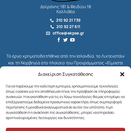
Δοϊράνης 181 & Φειδίου 18
Καλλιθέα
210 92 21 739
210 92 27 611
office@ekpse.gr
Το έργο χρηματοδοτήθηκε από την Ισλανδία, το Λιχτενστάιν
και τη Νορβηγία στο πλαίσιο του Προγράμματος «Είμαστε
όλοι Πολίτες», το οποίο ήταν μέρος του συνολικού
Διαχείριση Συγκατάθεσης
Χρηματοδοτικού Μηχανισμού του ΕΟΧ για την Ελλάδα,
γνωστού ως EEA Grants. Διαχειριστής Επιχορήγησης του
Για να παρέχουμε την καλύτερη εμπειρία, χρησιμοποιούμε τεχνολογίες
Προγράμματος ήταν το Ίδρυμα Μποδοσάκη.
όπως cookies για την αποθήκευση ή/και την πρόσβαση σε πληροφορίες
συσκευών. Η συγκατάθεση για τις εν λόγω τεχνολογίες θα μας επιτρέψει να
Στόχος του Προγράμματος ήταν η ενδυνάμωση της κοινωνίας
επεξεργαστούμε δεδομένα προσωπικού χαρακτήρα, όπως συμπεριφορά
περιήγησης ή μοναδικά αναγνωριστικά σε αυτόν τον ιστότοπο. Η μη
των πολιτών στη χώρα μας και η ενίσχυση της κοινωνικής
συγκατάθεση ή η ανάκληση της συγκατάθεσης, μπορεί να επηρεάσει
δικαιοσύνης, της δημοκρατίας και της βιώσιμης ανάπτυξης.
αρνητικά ορισμένες λειτουργίες και δυνατότητες.