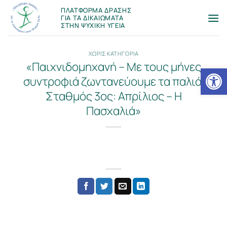
Μετάβαση
ΠΛΑΤΦΟΡΜΑ ΔΡΑΣΗΣ
στο
ΓΙΑ ΤΑ ΔΙΚΑΙΩΜΑΤΑ
ΣΤΗΝ ΨΥΧΙΚΗ ΥΓΕΙΑ
περιεχόμενο
ΧΩΡΙΣ ΚΑΤΗΓΟΡΙΑ
«Παιχνιδομηχανή – Με τους μήνες
Ανοίξτε
συντροφιά ζωντανεύουμε τα παλιά.
Σταθμός 3ος: Απρίλιος – Η
Πασχαλιά»