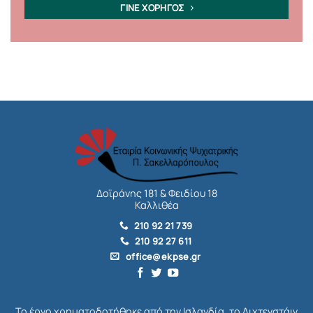
ΓΙΝΕ ΧΟΡΗΓΟΣ
Δοϊράνης 181 & Φειδίου 18
Καλλιθέα
210 92 21 739
210 92 27 611
office@ekpse.gr
Το έργο χρηματοδοτήθηκε από την Ισλανδία, το Λιχτενστάιν