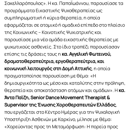
Σακελλαρόπουλος». Η κα. ΠαπαΪωάννου, παρουσίασε τα
προγράμματα Εικαστικής Ψυχοθεραπείας ως
συμπληρωματική ή κύρια θεραπεία, η οποία
εφαρμόζεται σε ατομικό ή ομαδικό επίπεδο στο πλαίσιο
της Κοινωνικής – Κοινοτικής Ψυχιατρικής και
παρουσίασε μια νέα ομάδα εικαστικής θεραπείας με
ψυχωτικούς ασθενείς. Στο ίδιο τραπέζι παρουσίασαν
επίσης τις δράσεις τους η
κα. Αγγελική Φωτεινού,
δραματοθεραπεύτρια, εργοθεραπεύτρια, και
κοινωνική λειτουργός στη Δομή Αττικής
, η οποία
πραγματοποίησε παρουσίαση με θέμα: «H
δημιουργικότητα ως μέσο και καταλύτης στην πρόληψη,
θεραπεία και αποκατάσταση ατόμων και ομάδων». Η
κα.
Άντα Παϊζη, Senior Dance Movement Therapist &
Supervisor της Ένωσης Χοροθεραπευτών Ελλάδος
,
που εργάζεται στο Κέντρο Ημέρας για την Ψυχολογική
Υποστήριξη Ασθενών με Καρκίνο, μίλησε με θέμα:
«Χορεύοντας προς τη Μεταμόρφωση: Η πορεία προς