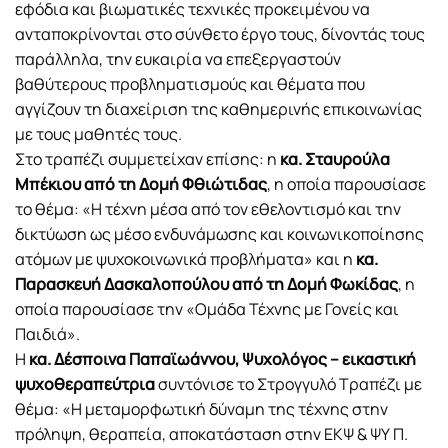
εφόδια και βιωματικές τεχνικές προκειμένου να
ανταποκρίνονται στο σύνθετο έργο τους, δίνοντάς τους
παράλληλα, την ευκαιρία να επεξεργαστούν
βαθύτερους προβληματισμούς και θέματα που
αγγίζουν τη διαχείριση της καθημερινής επικοινωνίας
με τους μαθητές τους.
Στο τραπέζι συμμετείχαν επίσης: η
κα. Σταυρούλα
Μπέκιου από τη Δομή Φθιώτιδας
, η οποία παρουσίασε
το θέμα: «Η τέχνη μέσα από τον εθελοντισμό και την
δικτύωση ως μέσο ενδυνάμωσης και κοινωνικοποίησης
ατόμων με ψυχοκοινωνικά προβλήματα» και η
κα.
Παρασκευή Δασκαλοπούλου από τη Δομή Φωκίδας
, η
οποία παρουσίασε την «Ομάδα Τέχνης με Γονείς και
Παιδιά».
Η
κα. Δέσποινα Παπαϊωάννου, Ψυχολόγος – εικαστική
ψυχοθεραπεύτρια
συντόνισε το Στρογγυλό Τραπέζι με
θέμα: «Η μεταμορφωτική δύναμη της τέχνης στην
πρόληψη, θεραπεία, αποκατάσταση στην ΕΚΨ & ΨΥ Π.