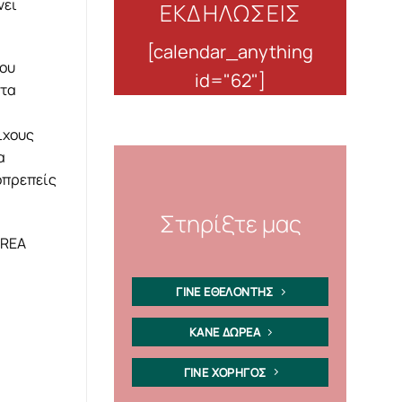
νει
ΕΚΔΗΛΩΣΕΙΣ
[calendar_anything
που
id="62"]
 τα
ιχους
α
οπρεπείς
Στηρίξτε μας
DREA
ΓΙΝΕ ΕΘΕΛΟΝΤΗΣ
ΚΑΝΕ ΔΩΡΕΑ
ΓΙΝΕ ΧΟΡΗΓΟΣ