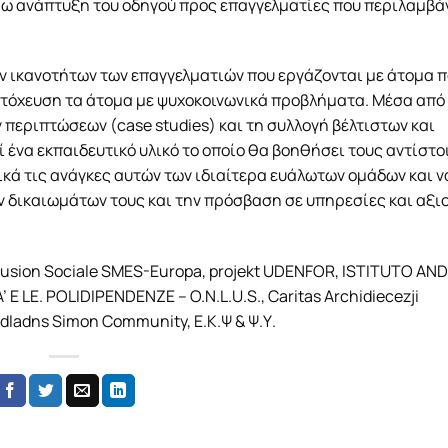
έρω ανάπτυξη του οδηγού προς επαγγελματίες που περιλαμβά
ν ικανοτήτων των επαγγελματιών που εργάζονται με άτομα 
στόχευση τα άτομα με ψυχοκοινωνικά προβλήματα. Μέσα από
 περιπτώσεων (case studies) και τη συλλογή βέλτιστων και
 ένα εκπαιδευτικό υλικό το οποίο θα βοηθήσει τους αντίστο
κά τις ανάγκες αυτών των ιδιαίτερα ευάλωτων ομάδων και ν
 δικαιωμάτων τους και την πρόσβαση σε υπηρεσίες και αξι
lusion Sociale SMES-Europa, projekt UDENFOR, ISTITUTO AN
 LE. POLIDIPENDENZE – O.N.L.U.S., Caritas Archidiecezji
dladns Simon Community, Ε.Κ.Ψ & Ψ.Υ.