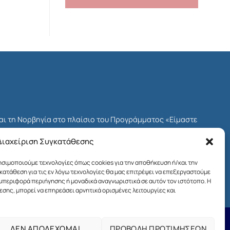
και τη Νορβηγία στο πλαίσιο του Προγράμματος «Είμαστε
δοτικού Μηχανισμού του ΕΟΧ για την Ελλάδα, γνωστού ως
Διαχείριση Συγκατάθεσης
Προγράμματος ήταν το Ίδρυμα Μποδοσάκη.
ρησιμοποιούμε τεχνολογίες όπως cookies για την αποθήκευση ή/και την
ων πολιτών στη χώρα μας και η ενίσχυση της κοινωνικής
ατάθεση για τις εν λόγω τεχνολογίες θα μας επιτρέψει να επεξεργαστούμε
αι της βιώσιμης ανάπτυξης.
εριφορά περιήγησης ή μοναδικά αναγνωριστικά σε αυτόν τον ιστότοπο. Η
σης, μπορεί να επηρεάσει αρνητικά ορισμένες λειτουργίες και
ΔΕΝ ΑΠΟΔΕΧΟΜΑΙ
ΠΡΟΒΟΛΗ ΠΡΟΤΙΜΗΣΕΩΝ
Όροι χρήσης της ιστοσελίδας