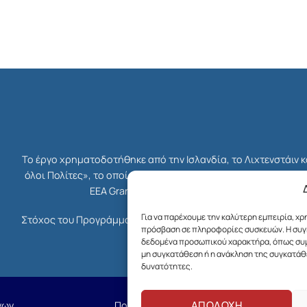
Το έργο χρηματοδοτήθηκε από την Ισλανδία, το Λιχτενστάιν 
όλοι Πολίτες», το οποίο ήταν μέρος του συνολικού Χρηματο
EEA Grants. Διαχειριστής Επιχορήγησης του 
Για να παρέχουμε την καλύτερη εμπειρία, χ
Στόχος του Προγράμματος ήταν η ενδυνάμωση της κοινωνίας τ
πρόσβαση σε πληροφορίες συσκευών. Η συγκ
δικαιοσύνης, της δημοκρατίας κ
δεδομένα προσωπικού χαρακτήρα, όπως συμπ
μη συγκατάθεση ή η ανάκληση της συγκατάθε
δυνατότητες.
ΑΠΟΔΟΧΗ
νων
Πολιτική Cookies