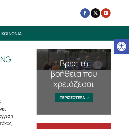
ΙΚΟΙΝΩΝΙΑ
Ανοίξτε
ING
Βρες τη
βοήθεια που
χρειάζεσαι
ΠΕΡΙΣΣΟΤΕΡΑ
:
νει
έγγιση
τόχος