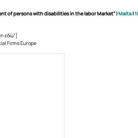
 of persons with disabilities in the labor Market”
|
Malta
|
1
ση εδώ”]
al Firms Europe