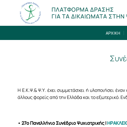
Μετάβαση
ΠΛΑΤΦΟΡΜΑ ΔΡΑΣΗΣ
στο
ΓΙΑ ΤΑ ΔΙΚΑΙΩΜΑΤΑ ΣΤΗΝ 
περιεχόμενο
ΑΡΧΙΚΗ
Συνέ
H Ε.Κ.Ψ.& Ψ.Υ. έχει συμμετάσχει ή υλοποιήσει ένα
άλλους φορείς από την Ελλάδα και το εξωτερικό. Εν
• 27ο Πανελλήνιο Συνέδριο Ψυχιατρικής
|
ΗΡΑΚΛΕΙ