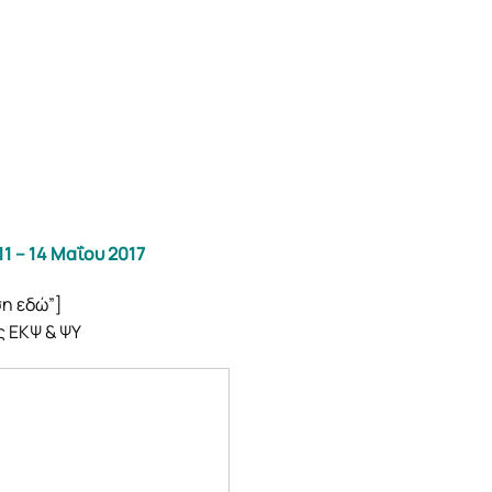
11 – 14 Μαΐου 2017
ση εδώ”]
 ΕΚΨ & ΨΥ