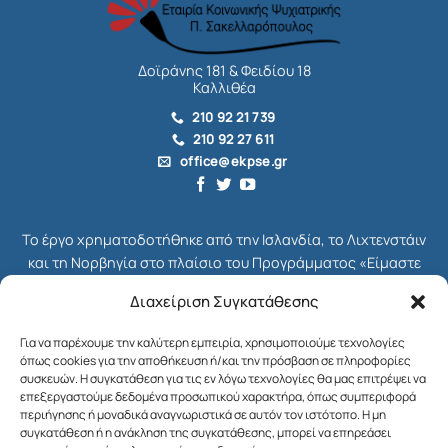
Δοϊράνης 181 & Φειδίου 18
Καλλιθέα
210 92 21 739
210 92 27 611
office@ekpse.gr
Το έργο χρηματοδοτήθηκε από την Ισλανδία, το Λιχτενστάιν
και τη Νορβηγία στο πλαίσιο του Προγράμματος «Είμαστε
όλοι Πολίτες», το οποίο ήταν μέρος του συνολικού
Διαχείριση Συγκατάθεσης
Χρηματοδοτικού Μηχανισμού του ΕΟΧ για την Ελλάδα,
γνωστού ως EEA Grants. Διαχειριστής Επιχορήγησης του
Για να παρέχουμε την καλύτερη εμπειρία, χρησιμοποιούμε τεχνολογίες
Προγράμματος ήταν το Ίδρυμα Μποδοσάκη.
όπως cookies για την αποθήκευση ή/και την πρόσβαση σε πληροφορίες
συσκευών. Η συγκατάθεση για τις εν λόγω τεχνολογίες θα μας επιτρέψει να
Στόχος του Προγράμματος ήταν η ενδυνάμωση της κοινωνίας
επεξεργαστούμε δεδομένα προσωπικού χαρακτήρα, όπως συμπεριφορά
περιήγησης ή μοναδικά αναγνωριστικά σε αυτόν τον ιστότοπο. Η μη
των πολιτών στη χώρα μας και η ενίσχυση της κοινωνικής
συγκατάθεση ή η ανάκληση της συγκατάθεσης, μπορεί να επηρεάσει
δικαιοσύνης, της δημοκρατίας και της βιώσιμης ανάπτυξης.