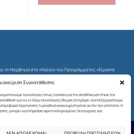
και τη Νορβηγία στο πλαίσιο του Προγράμματος «Είμαστε
δοτικού Μηχανισμού του ΕΟΧ για την Ελλάδα, γνωστού ως
Διαχείριση Συγκατάθεσης
Προγράμματος ήταν το Ίδρυμα Μποδοσάκη.
ρησιμοποιούμε τεχνολογίες όπως cookies για την αποθήκευση ή/και την
ων πολιτών στη χώρα μας και η ενίσχυση της κοινωνικής
ατάθεση για τις εν λόγω τεχνολογίες θα μας επιτρέψει να επεξεργαστούμε
αι της βιώσιμης ανάπτυξης.
εριφορά περιήγησης ή μοναδικά αναγνωριστικά σε αυτόν τον ιστότοπο. Η
σης, μπορεί να επηρεάσει αρνητικά ορισμένες λειτουργίες και
ΔΕΝ ΑΠΟΔΕΧΟΜΑΙ
ΠΡΟΒΟΛΗ ΠΡΟΤΙΜΗΣΕΩΝ
Όροι χρήσης της ιστοσελίδας