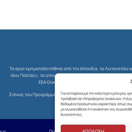
Το έργο χρηματοδοτήθηκε από την Ισλανδία, το Λιχτενστάιν 
όλοι Πολίτες», το οποίο ήταν μέρος του συνολικού Χρηματο
EEA Grants. Διαχειριστής Επιχορήγησης του 
Για να παρέχουμε την καλύτερη εμπειρία, χ
Στόχος του Προγράμματος ήταν η ενδυνάμωση της κοινωνίας τ
πρόσβαση σε πληροφορίες συσκευών. Η συγκ
δικαιοσύνης, της δημοκρατίας κ
δεδομένα προσωπικού χαρακτήρα, όπως συμπ
μη συγκατάθεση ή η ανάκληση της συγκατάθε
δυνατότητες.
ΑΠΟΔΟΧΗ
νων
Πολιτική Cookies