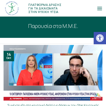
Μετάβαση
ΠΛΑΤΦΟΡΜΑ ΔΡΑΣΗΣ
στο
ΓΙΑ ΤΑ ΔΙΚΑΙΩΜΑΤΑ
ΣΤΗΝ ΨΥΧΙΚΗ ΥΓΕΙΑ
περιεχόμενο
Παρουσία στα Μ.Μ.Ε.
Ανοίξτε
14
Οκτ
Συνέντευξη στο κεντρικό δελτίο ειδήσεων του Star Κεντρικής