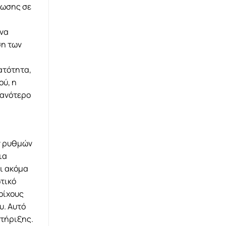
νωσης σε
 να
ση των
ατότητα,
ού, η
θανότερο
ν ρυθμών
ια
τι ακόμα
ωτικό
οίχους
υ. Αυτό
στήριξης.