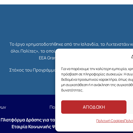
Το έργο χρηματοδοτήθηκε από την Ισλανδία, το Λιχτενστάιν 
όλοι Πολίτες», το οποίο ήταν μέρος του συνολικού Χρηματο
EEA Grants. Διαχειριστής Επιχορήγησης του 
Για να παρέχουμε την καλύτερη εμπειρία, χ
Στόχος του Προγράμματος ήταν η ενδυνάμωση της κοινωνίας τ
πρόσβαση σε πληροφορίες συσκευών. Η συγκ
δικαιοσύνης, της δημοκρατίας κ
δεδομένα προσωπικού χαρακτήρα, όπως συμπ
μη συγκατάθεση ή η ανάκληση της συγκατάθε
δυνατότητες.
ΑΠΟΔΟΧΗ
νων
Πολιτική Cookies
©
Πλατφόρμα Δράσης για τα Δικαιώματα στην Ψυχική Υγεία
- Creat
Πολιτική Cookies
Πολι
Εταιρία Κοινωνικής Ψυχιατρικής Π. Σακελλαρόπουλος