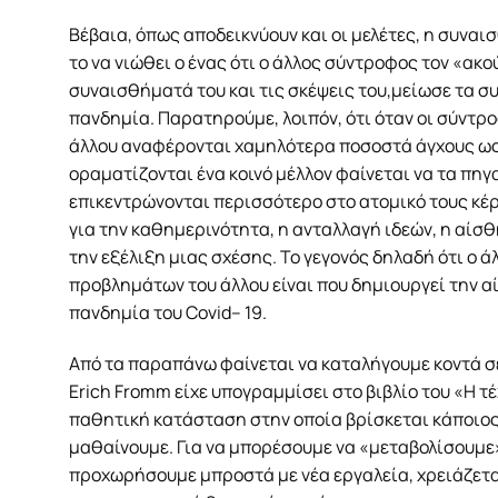
Βέβαια, όπως αποδεικνύουν και οι μελέτες, η συνα
το να νιώθει ο ένας ότι ο άλλος σύντροφος τον «ακο
συναισθήματά του και τις σκέψεις του,μείωσε τα 
πανδημία. Παρατηρούμε, λοιπόν, ότι όταν οι σύντρ
άλλου αναφέρονται χαμηλότερα ποσοστά άγχους ως 
οραματίζονται ένα κοινό μέλλον φαίνεται να τα πηγ
επικεντρώνονται περισσότερο στο ατομικό τους κέ
για την καθημερινότητα, η ανταλλαγή ιδεών, η αίσθ
την εξέλιξη μιας σχέσης. Το γεγονός δηλαδή ότι ο
προβλημάτων του άλλου είναι που δημιουργεί την α
πανδημία του Covid– 19.
Από τα παραπάνω φαίνεται να καταλήγουμε κοντά σ
Erich Fromm είχε υπογραμμίσει στο βιβλίο του «Η τ
παθητική κατάσταση στην οποία βρίσκεται κάποιος, 
μαθαίνουμε. Για να μπορέσουμε να «μεταβολίσουμε»,
προχωρήσουμε μπροστά με νέα εργαλεία, χρειάζετα