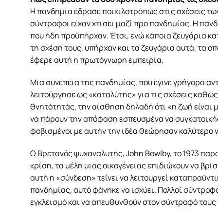
Η πανδημία έδρασε ποικιλοτρόπως στις σχέσεις των
σύντροφοι είχαν χτίσει μαζί προ πανδημίας. Η παν
που ήδη προϋπήρχαν. Έτσι, ενώ κάποια ζευγάρια κ
τη σχέση τους, υπήρχαν και τα ζευγάρια αυτά, τα οπ
έφερε αυτή η πρωτόγνωρη εμπειρία.
Μια συνέπεια της πανδημίας, που έγινε γρήγορα αν
λειτούργησε ως «καταλύτης» για τις σχέσεις καθώ
θνητότητάς, την αίσθηση δηλαδή ότι «η ζωή είναι 
να πάρουν την απόφαση εσπευσμένα να συγκατοικήσο
φοβισμένοι με αυτήν την ιδέα θεώρησαν καλύτερο 
O Βρετανός ψυχαναλυτής, John Bowlby, το 1973 παρ
κρίση, τα μέλη μιας οικογένειας επιδιώκουν να βρί
αυτή η «σύνδεση» τείνει να λειτουργεί καταπραϋντι
πανδημίας, αυτό φάνηκε να ισχύει. Πολλοί σύντροφο
εγκλεισμό και να απευθυνθούν στον σύντροφό τους 