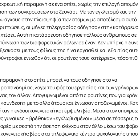
οχρεωτική παραμονή σε ένα σπίτι, χωρίς την επιλογή απομό
ση των συγκρούσεων στο ζευγάρι. Με τον εγκλεισμό και την
υ άγχους στην πλειοψηφία των ατόμων με αποτέλεσμα αυτό
περιπτώσεις, οι μήνες τηλεργασίας οδήγησαν στην κατάρρευ
ν χτίσει. Αυτή η κατάρρευση οδήγησε πολλούς ανθρώπους σε
ύκνωση των διαφορετικών ρόλων σε έναν. Δεν υπήρχε η δυν
 ξεσκάσει με τους φίλους της ή να εργασθεί και εξαιτίας αυτ
ύντροφοι ένιωθαν ότι οι ρουτίνες τους κατέρρεαν, τόσο πι
 παραμονή στο σπίτι μπορεί να τους οδήγησε στο να
 Προ πανδημίας, λόγω του φόρτου εργασίας και των γρήγορω
νας τον άλλον. Απογυμνωμένοι από τις ρουτίνες που για χρόν
 «σύνδεση» με το άλλο άτομο και ένιωσαν αποξενωμένοι. Κά
ήταν η ενδοοικογενειακή και έμφυλη βία. Μέσα στον υποχρε
υς γυναίκες – βρέθηκαν «εγκλωβισμένοι» μέσα σε τέσσερις τ
ορές με σκοπό την άσκηση ελέγχου στον άλλο μέσω του φόβο
οικογενειακής βίας στα τηλεφωνικά κέντρα ψυχολογικής υπο