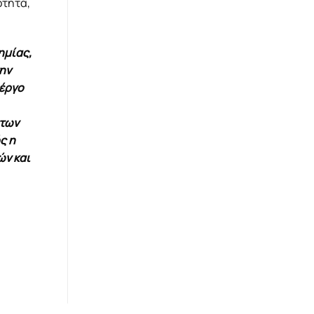
ότητα,
ημίας,
ην
 έργο
 των
ς η
ών και