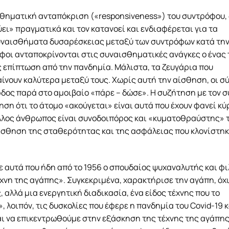
ισθηματική ανταπόκριση («responsiveness») του συντρόφου,
ύει» πραγματικά και τον κατανοεί και ενδιαφέρεται για τα
συναισθήματα δυσαρέσκειας μεταξύ των συντρόφων κατά τη
οφοι ανταποκρίνονται στις συναισθηματικές ανάγκες ο ένας 
επίπτωση από την πανδημία. Μάλιστα, τα ζευγάρια που
αίνουν καλύτερα μεταξύ τους. Χωρίς αυτή την αίσθηση, οι 
ρδος παρά στο αμοιβαίο «πάρε – δώσε». Η συζήτηση με τον 
ηση ότι το άτομο «ακούγεται» είναι αυτά που έχουν φανεί κύ
 άλλος άνθρωπος είναι συνοδοιπόρος και «κυματοθραύστης» 
ίσθηση της σταθερότητας και της ασφάλειας που κλονίστηκ
ε αυτά που ήδη από το 1956 ο σπουδαίος ψυχαναλυτής και φ
έχνη της αγάπης». Συγκεκριμένα, χαρακτήρισε την αγάπη, όχι
αλλά μια ενεργητική διαδικασία, ένα είδος τέχνης που το
 λοιπόν, τις δυσκολίες που έφερε η πανδημία του Covid-19 κ
ι να επικεντρωθούμε στην εξάσκηση της τέχνης της αγάπης