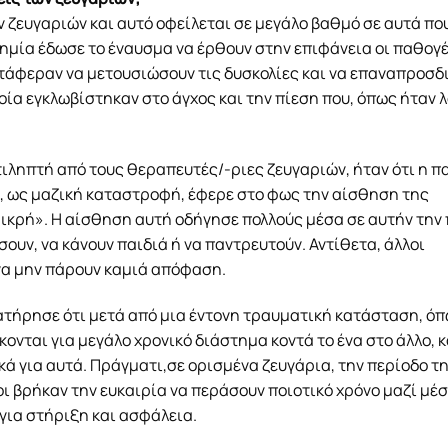
 ζευγαριών και αυτό οφείλεται σε μεγάλο βαθμό σε αυτά που
δημία έδωσε το έναυσμα να έρθουν στην επιφάνεια οι παθογ
ατάφεραν να μετουσιώσουν τις δυσκολίες και να επαναπροσδ
οία εγκλωβίστηκαν στο άγχος και την πίεση που, όπως ήταν λ
τιληπτή από τους θεραπευτές/-ριες ζευγαριών, ήταν ότι η 
ς, ως μαζική καταστροφή, έφερε στο φως την αίσθηση της
μικρή». Η αίσθηση αυτή οδήγησε πολλούς μέσα σε αυτήν την
υν, να κάνουν παιδιά ή να παντρευτούν. Αντίθετα, άλλοι
να μην πάρουν καμιά απόφαση.
ατήρησε ότι μετά από μια έντονη τραυματική κατάσταση, όπ
σκονται για μεγάλο χρονικό διάστημα κοντά το ένα στο άλλο,
κά για αυτά. Πράγματι,σε ορισμένα ζευγάρια, την περίοδο τ
ι βρήκαν την ευκαιρία να περάσουν ποιοτικό χρόνο μαζί μέ
για στήριξη και ασφάλεια.