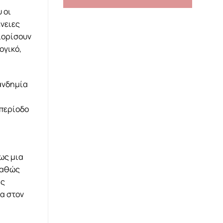
 οι
ένειες
ιορίσουν
ογικό,
πανδημία
 περίοδο
ως μια
 καθώς
ης
σα στον