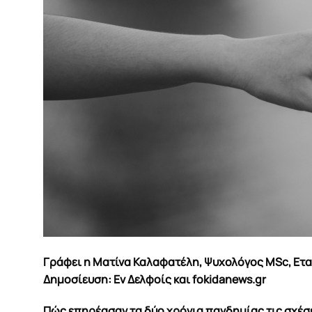
Γράφει η Ματίνα Καλαφατέλη, Ψυχολόγος MSc, Ετα
Δημοσίευση: Εν Δελφοίς και fokidanews.gr
Πώς επηρέασαν τα δύο χρόνια πανδημίας τις σχέσ