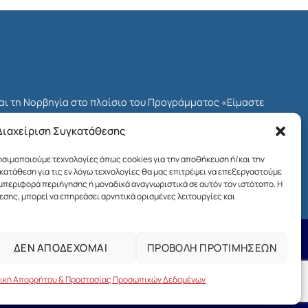
και τη Νορβηγία στο πλαίσιο του Προγράμματος «Είμαστε
δοτικού Μηχανισμού του ΕΟΧ για την Ελλάδα, γνωστού ως
Διαχείριση Συγκατάθεσης
Προγράμματος ήταν το Ίδρυμα Μποδοσάκη.
ρησιμοποιούμε τεχνολογίες όπως cookies για την αποθήκευση ή/και την
ων πολιτών στη χώρα μας και η ενίσχυση της κοινωνικής
ατάθεση για τις εν λόγω τεχνολογίες θα μας επιτρέψει να επεξεργαστούμε
αι της βιώσιμης ανάπτυξης.
εριφορά περιήγησης ή μοναδικά αναγνωριστικά σε αυτόν τον ιστότοπο. Η
σης, μπορεί να επηρεάσει αρνητικά ορισμένες λειτουργίες και
ΔΕΝ ΑΠΟΔΕΧΟΜΑΙ
ΠΡΟΒΟΛΗ ΠΡΟΤΙΜΗΣΕΩΝ
Όροι χρήσης της ιστοσελίδας
ed by
MAKEITREAL
τική Απορρήτου & Προστασίας Προσωπικών Δεδομένων