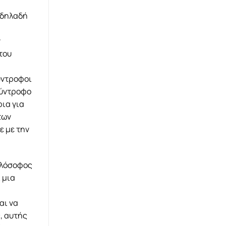
 δηλαδή
ν
του
σύντροφοι
σύντροφο
ρια για
των
ε με την
ιλόσοφος
 μια
αι να
, αυτής