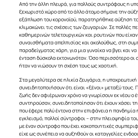
Από την άλλη πλευρά, για πολλούς συντρόφους η υπ
ξεχωριστό χώρο από το άλλο άτομο σήμανε την αύξη
εξάπλωση του κορονοϊού, παρατηρήθηκε αύξηση το
κλιμακώνει τις σχέσεις των ζευγαριών. Σε πολλές 
καθημερινών τελετουργικών και ρουτινών που είχα
συναισθήματα απελπισίας και ακολούθως, στη συμπ
παραδείγματος χάρη, για μια γυναίκα να βγει και να
ένταση δύσκολα εκτονωνόταν. Όσο περισσότερο οι σ
ήταν να νιώσουν τη σχέση τους ως χαοτική.
Στα μεγαλύτερα σε ηλικία ζευγάρια, η υποχρεωτική
συνειδητοποιήσουν ότι είναι «ξένοι» μεταξύ τους.
ζωής δεν αφιέρωναν χρόνο να γνωρίσουν εκ νέου ο έ
συντηρούσαν, συνειδητοποίησαν ότι έχουν χάσει τη
που έφερε πολύ έντονα στην επιφάνεια η πανδημία 
εγκλεισμό, πολλοί σύντροφοι – στην πλειοψηφία το
με έναν σύντροφο που έχει κακοποιητικές συμπεριφ
είχε ως συνέπεια να αυξηθούν οι καταγγελίες ενδο