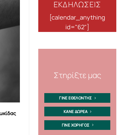
ΕΚΔΗΛΩΣΕΙΣ
[calendar_anything
id="62"]
Στηρίξτε μας
ΓΙΝΕ ΕΘΕΛΟΝΤΗΣ
ΚΑΝΕ ΔΩΡΕΑ
Φωκίδας
ΓΙΝΕ ΧΟΡΗΓΟΣ