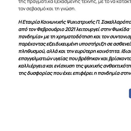
της πραγματικά ξεχασμένης τέχνης, με το να κατακ
τον σεβασμό και τη γνώση.
Η Εταιρία Κοινωνικής Ψυχιατρικής Π. Σακελλαρόπο
από τον Φεβρουάριο 2021 λειτουργεί στην Φωκίδα
πανδημία» με τη χρηματοδότηση και τον συντονισμ
παρέχοντας εξειδικευμένη υποστήριξη σε ασθενείς
πληθυσμού, αλλά και την ευρύτερη κοινότητα. Ιδι
επαγγελματιών υγείας που βρέθηκαν και βρίσκοντ
καλλιέργεια και ενίσχυση της ψυχικής ανθεκτικότ
της δυσφορίας που έχει επιφέρει η πανδηµία στην