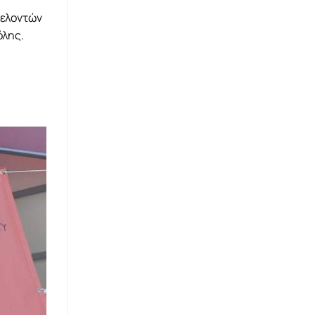
θελοντών
όλης.