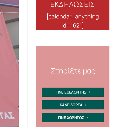
ΕΚΔΗΛΩΣΕΙΣ
[calendar_anything
id="62"]
Στηρίξτε μας
ΓΙΝΕ ΕΘΕΛΟΝΤΗΣ
ΚΑΝΕ ΔΩΡΕΑ
ΓΙΝΕ ΧΟΡΗΓΟΣ