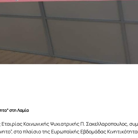
ητο” στη Λαμία
 Εταιρίας Κοινωνικής Ψυχιατρικής Π. Σακελλαροπουλος, συ
νητο”, στo πλαίσιo της Ευρωπαϊκής Εβδομάδας Κινητικότητα