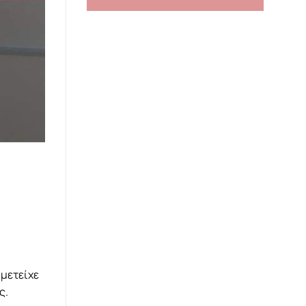
μμετείχε
ς.