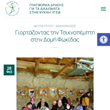
Μετάβαση
ΠΛΑΤΦΟΡΜΑ ΔΡΑΣΗΣ
στο
ΓΙΑ ΤΑ ΔΙΚΑΙΩΜΑΤΑ
ΣΤΗΝ ΨΥΧΙΚΗ ΥΓΕΙΑ
περιεχόμενο
ΔΕΛΤΙΑ ΤΥΠΟΥ - ΑΝΑΚΟΙΝΩΣΕΙΣ
Γιορτάζοντας την Τσικνοπέμπτη
Ανοίξτε
στην Δομή Φωκίδας
28
Φεβ