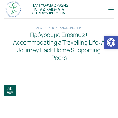
Μετάβαση
ΠΛΑΤΦΟΡΜΑ ΔΡΑΣΗΣ
στο
ΓΙΑ ΤΑ ΔΙΚΑΙΩΜΑΤΑ
ΣΤΗΝ ΨΥΧΙΚΗ ΥΓΕΙΑ
περιεχόμενο
ΔΕΛΤΙΑ ΤΥΠΟΥ - ΑΝΑΚΟΙΝΩΣΕΙΣ
Πρόγραμμα Erasmus+
Ανοίξτε
Accommodating a Travelling Life: A
Journey Back Home Supporting
Peers
30
Αυγ