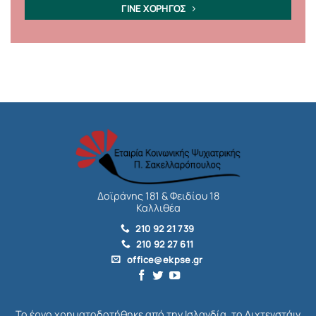
ΓΙΝΕ ΧΟΡΗΓΟΣ
Δοϊράνης 181 & Φειδίου 18
Καλλιθέα
210 92 21 739
210 92 27 611
office@ekpse.gr
Το έργο χρηματοδοτήθηκε από την Ισλανδία, το Λιχτενστάιν