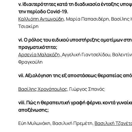
v. Ιδιαιτερότητες κατά τη διαδικασία ένταξης υ
την περίοδο Covid-19.
Καλλιόπη Αντωνούδη,
Μαρία Παπασιδέρη, Βασίλης Η
Τσιακίρη
vi. Ο ρόλος του ειδικού υποστήριξης ομοτίμων στη
πραγματικότητα;
Αρσενία Μαλακόζη,
Αγγελική Γιαντσελίδου, Βαλεντ
Φραγκούλη
vii. Aξιολόγηση της εξ αποστάσεως θεραπείας απ
Βασίλης Χρονόπουλος,
Γιώργος Σπανός
viii. Πώς η θεραπευτική γραφή φέρνει κοντά γυναί
αποξένωσης;
Εύη Μυλωνάκη, Βασιλική Πρεμέτη,
Βασιλική Τζανέτ