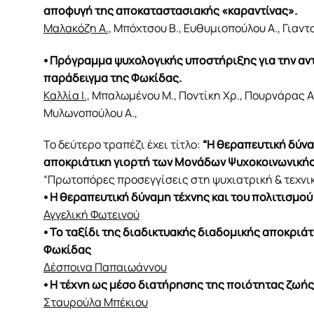
αποφυγή της αποκαταστασιακής «καραντίνας».
Μαλακόζη Α.,
Μπόχτσου Β., Ευθυμιοπούλου Α., Γιαντσ
⦁ Πρόγραμμα ψυχολογικής υποστήριξης για την αν
παράδειγμα της Φωκίδας.
Καλλία Ι.,
Μπαλωμένου Μ., Ποντίκη Χρ., Πουρνάρας Α.,
Μυλωνοπούλου A.,
Το δεύτερο τραπέζι έχει τίτλο:
“Η θεραπευτική δύνα
αποκριάτικη γιορτή των Μονάδων Ψυχοκοινωνικής
“Πρωτοπόρες προσεγγίσεις στη ψυχιατρική & τεχνικέ
⦁ Η θεραπευτική δύναμη τέχνης και του πολιτισμού
Αγγελική Φωτεινού
⦁ Το ταξίδι της διαδικτυακής διαδομικής αποκρι
Φωκίδας
Δέσποινα Παπαιωάννου
⦁ Η τέχνη ως μέσο διατήρησης της ποιότητας ζωή
Σταυρούλα Μπέκιου