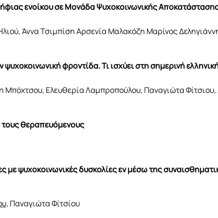
ποψήφιας ενοίκου σε Μονάδα Ψυχοκοινωνικής Αποκατάστασης
λιού, Άννα Τσιμπίση Αρσενία Μαλακόζη Μαρίνος Δεληγιάνν
ν ψυχοκοινωνική φροντίδα. Τι ισχύει στη σημερινή ελληνικ
ίνη Μπόχτσου, Ελευθερία Λαμπροπούλου, Παναγιώτα Φίτσιου,
ό τους θεραπευόμενους
κες με ψυχοκοινωνικές δυσκολίες εν μέσω της συναισθηματι
ου,
Παναγιώτα Φίτσίου