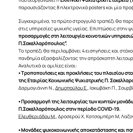
που διοργανώνει η
Ελληνική Ψυχιατρική Εταιρεία (1
παρουσιάζοντας 8 ηλεκτρονικά posters και μία πρ
Συγκεκριμένα, το πρώτο στρογγυλό τραπέζι θα παρ
στις υπηρεσίες ψυχικής υγείας. Επιπτώσεις στην ψυχ
προσαρμογές στη λειτουργία κοινοτικών υπηρεσιών
Π.Σακελλαρόπουλος”.
Το τραπέζι θα περιλαμβάνει 4 εισηγήσεις και στόχο
πανδημία εξασφαλίζοντας την απρόσκοπτη λειτουρ
Αναλυτικά οι ομιλίες είναι:
⦁ Τροποποιήσεις και προκλήσεις του πλαισίου στο
της Εταιρίας Κοινωνικής Ψυχιατρικής Π. Σακελλα
Δαρμογιάννη Ν.,
Δημοπούλου Ε.,
Ιακωβάκη Π., Σουρβί
⦁ Προσαρμογή της λειτουργίας των κινητών μονάδων
Π.Σακελλαρόπουλος στην περίοδο COVID-19.
Ελευθεριάδου Μ.,
Δροσερού Χ, Κατσαμπέρη Μ, Λαζογ
⦁ Μονάδες ψυχοκοινωνικής αποκατάστασης και πα