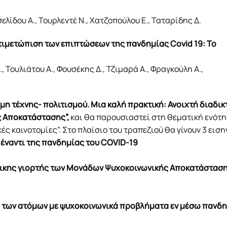
ελίδου Α., Τουρλεντέ Ν., Χατζοπούλου Ε., Ταταρίδης Δ.
τιμετώπιση των επιπτώσεων της πανδημίας Covid 19: Το
 Τουλιάτου Α., Φουσέκης Δ., Τζιμαρά Α., Φραγκούλη A.,
μη τέχνης- πολιτισμού. Μια καλή πρακτική: Ανοιχτή διαδι
 Αποκατάστασης”,
και θα παρουσιαστεί στη θεματική ενότ
ς καινοτομίες”. Στο πλαίσιο του τραπεζιού θα γίνουν 3 ειση
 έναντι της πανδημίας του COVID-19
άτικης γιορτής των Μονάδων Ψυχοκοινωνικής Αποκατάστασ
ς των ατόμων με ψυχοκοινωνικά προβλήματα εν μέσω πανδ