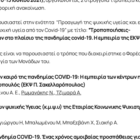
0-13 Ιουνίου 2021),
οργανώνοντας 2 στρογγυλά ττραπέζια κ
οφορική ανακοίνωση.
ουσιαστεί στην ενότητα “Προαγωγή της ψυχικής υγείας και
ική υγεία από τον Covid-19” με τίτλο:
“Τροποποιήσεις-
 στο πλαίσιο της πανδημίας covid-19. Η εμπειρία της ΕΚΨ
ς είναι να παρουσιαστεί ο τρόπος που διαχειρίστηκε ο Φορέ
γία των Μονάδων του.
ν καιρό της πανδημίας COVID-19: Η εμπειρία των κέντρων 
ροπουλός (ΕΚΨ Π. Σακελλαρόπουλος)
νου Α. Ε.,
Ρωμανάκης Ν., Τζιμαρά Α.
 ψυχικής Υγειας (κ.μ.ψ.υ) της Εταιρίας Κοινωνικης Ψυχιατ
ιώργου Η, Μπαλωμένου Μ, Μπαξεβάνη Χ, Σιακήρ Α.
νδημία COVID-19. Ένας χρόνος αμοιβαίας προσπάθειας για