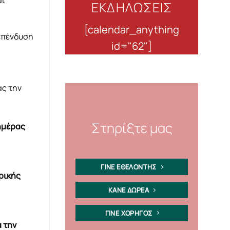
αι
ΕΚΔΗΛΩΣΕΙΣ
[calendar_anything
 επένδυση
id="62"]
ας την
Στηρίξτε μας
ημέρας
ΓΙΝΕ ΕΘΕΛΟΝΤΗΣ
ρικής
ΚΑΝΕ ΔΩΡΕΑ
ΓΙΝΕ ΧΟΡΗΓΟΣ
 την