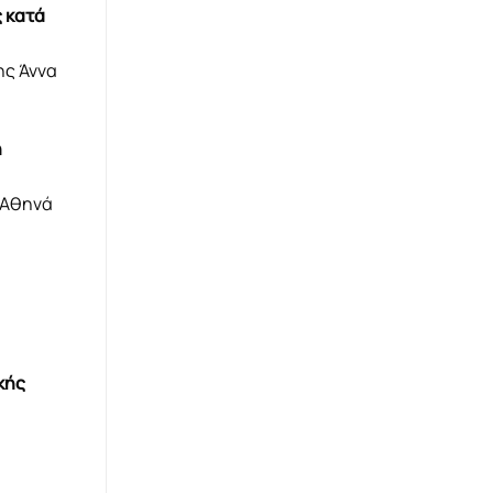
 κατά
ης Άννα
ή
 Αθηνά
κής