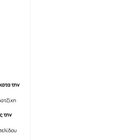
κατα την
βατζίκη
ς την
σελίδου