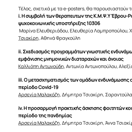
Τέλος, σχετικά με τα e-posters, θα παρουσιαστούν 
i. Η συμβολή των θεραπευτων της Κ.Μ.Ψ.Υ Έβρου
ψυχοκοινωνικής υποστήριξης 10306
Μαρίνα Ελευθεριάδου, Ελευθερία Λαμπροπούλου, Χ
Τσιακίρη,
Αθηνά Φραγκούλη
ii. Σχεδιασμός προγραμμάτων γνωστικής ενδυνάμω
εμφάνισης μνημονικών διαταραχών και άνοιας
Καλλιόπη Αντωνούδη,
Αντωνία Αντωνοπούλου, Αλεξί
iii. Ο μετασχηματισμός των ομάδων ενδυνάμωσης 
περίοδο Covid-19
Αρσενία Μαλακόζη,
Δήμητρα Τσιακίρη, Σαραντούλα 
iv. Η προσαρμογή πρακτικής άσκησης φοιτητών κο
περίοδο της πανδημίας
Αρσενία Μαλακόζη,
Δήμητρα Τσιακίρη, Άννα Τσιακί