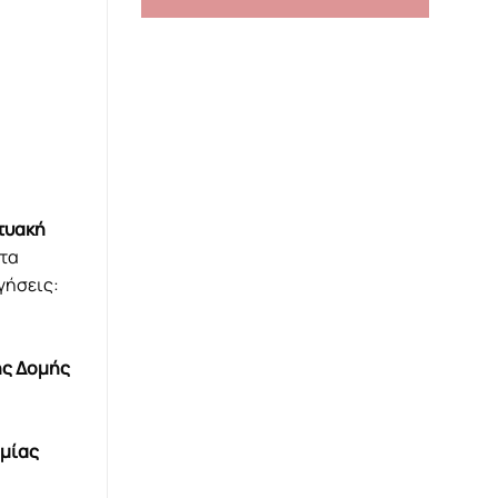
κτυακή
ητα
γήσεις:
ης Δομής
ημίας