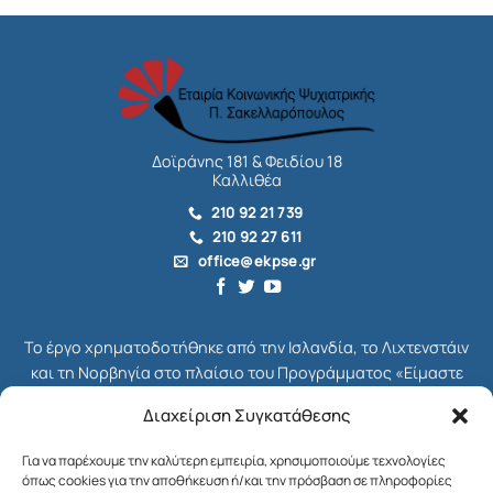
Δοϊράνης 181 & Φειδίου 18
Καλλιθέα
210 92 21 739
210 92 27 611
office@ekpse.gr
Το έργο χρηματοδοτήθηκε από την Ισλανδία, το Λιχτενστάιν
και τη Νορβηγία στο πλαίσιο του Προγράμματος «Είμαστε
όλοι Πολίτες», το οποίο ήταν μέρος του συνολικού
Διαχείριση Συγκατάθεσης
Χρηματοδοτικού Μηχανισμού του ΕΟΧ για την Ελλάδα,
γνωστού ως EEA Grants. Διαχειριστής Επιχορήγησης του
Για να παρέχουμε την καλύτερη εμπειρία, χρησιμοποιούμε τεχνολογίες
Προγράμματος ήταν το Ίδρυμα Μποδοσάκη.
όπως cookies για την αποθήκευση ή/και την πρόσβαση σε πληροφορίες