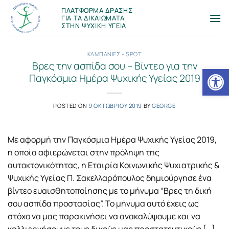
Μετάβαση
ΠΛΑΤΦΟΡΜΑ ΔΡΑΣΗΣ
στο
ΓΙΑ ΤΑ ΔΙΚΑΙΩΜΑΤΑ
ΣΤΗΝ ΨΥΧΙΚΗ ΥΓΕΙΑ
περιεχόμενο
ΚΑΜΠΑΝΙΕΣ - SPOT
Βρες την ασπίδα σου – Βίντεο για την
Ανοίξτε
Παγκόσμια Ημέρα Ψυχικής Υγείας 2019
POSTED ON
9 ΟΚΤΩΒΡΙΟΥ 2019
BY
GEORGE
Με αφορμή την Παγκόσμια Ημέρα Ψυχικής Υγείας 2019,
η οποία αφιερώνεται στην πρόληψη της
αυτοκτονικότητας, η Εταιρία Κοινωνικής Ψυχιατρικής &
Ψυχικής Υγείας Π. Σακελλαρόπουλος δημιούργησε ένα
βίντεο ευαισθητοποίησης με το μήνυμα “Βρες τη δική
σου ασπίδα προστασίας”. Το μήνυμα αυτό έχεις ως
στόχο να μας παρακινήσει να ανακαλύψουμε και να
καλλιεργήσουμε τους δικούς μας προστατευτικούς […]