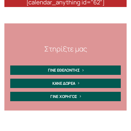
[calendar_anything id="62"]
Στηρίξτε μας
ΓΙΝΕ ΕΘΕΛΟΝΤΗΣ
ΚΑΝΕ ΔΩΡΕΑ
ΓΙΝΕ ΧΟΡΗΓΟΣ