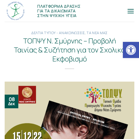
Μετάβαση
ΠΛΑΤΦΟΡΜΑ ΔΡΑΣΗΣ
στο
ΓΙΑ ΤΑ ΔΙΚΑΙΩΜΑΤΑ
ΣΤΗΝ ΨΥΧΙΚΗ ΥΓΕΙΑ
περιεχόμενο
ΔΕΛΤΙΑ ΤΥΠΟΥ - ΑΝΑΚΟΙΝΩΣΕΙΣ
,
ΤΑ ΝΕΑ ΜΑΣ
ΤΟΠΨΥ Ν. Σμύρνης – Προβολή
Ανοίξτε
Ταινίας & Συζήτηση για τον Σχολικό
Εκφοβισμό
08
Δεκ